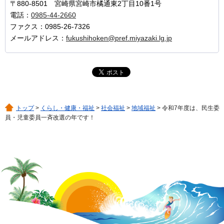
〒880-8501 宮崎県宮崎市橘通東2丁目10番1号
電話：
0985-44-2660
ファクス：0985-26-7326
メールアドレス：
fukushihoken@pref.miyazaki.lg.jp
トップ
>
くらし・健康・福祉
>
社会福祉
>
地域福祉
> 令和7年度は、民生委
員・児童委員一斉改選の年です！