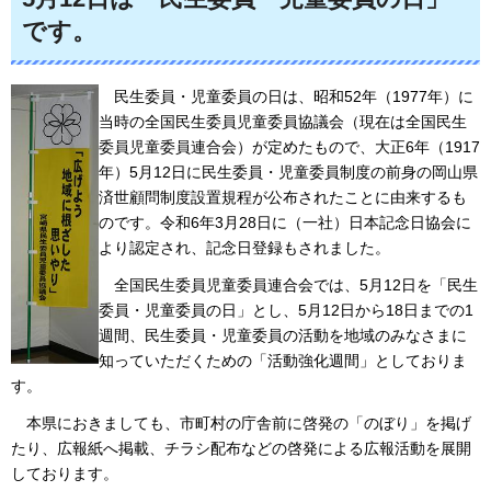
です。
民生委員・児童委員の日は、昭和52年（1977年）に
当時の全国民生委員児童委員協議会（現在
は全国民生
委員児童委員連合会）が定めたもので、大正6年（1917
年）5月12日に民生委員・児童委員制度の前身の岡山県
済世顧問制度設置規程が公布されたことに由来するも
のです。令和6年3月28日に（一社）日本記念日協会に
より認定され、記念日登録もされました。
全国
民生委員児童委員連合会では、5月12日を「民生
委員・児童委員の日」とし、5月12日から18日までの1
週間、民生委員・児童委員の活動を地域のみなさまに
知っていただくための「活動強化週間」としておりま
す。
本県におきましても
、市町村の庁舎前に啓発の「のぼり」を掲げ
たり、広報紙へ掲載、チラシ配布などの啓発による広報活動を展開
しております。