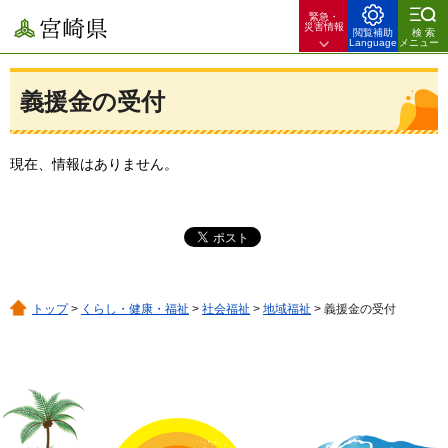
緊急・
宮崎県
災害情報
閲覧補助
検索
Language
メニュー
義援金の受付
現在、情報はありません。
トップ
>
くらし・健康・福祉
>
社会福祉
>
地域福祉
> 義援金の受付