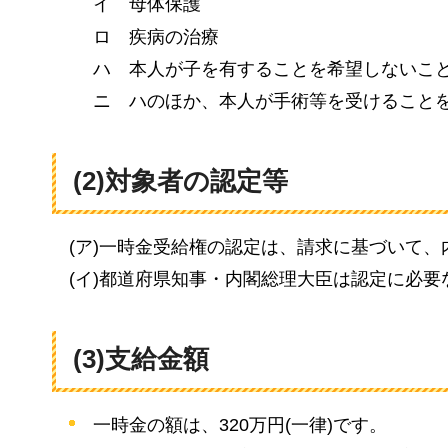
イ
母体保護
ロ
疾病の
治療
ハ
本人が
子を有することを希望しないこ
ニ
ハのほか、
本人が手術等を受けること
(2)対象者の認定等
(ア)一時金受給権の認定は、請求に基づいて
(イ)都道府県知事・内閣総理大臣は認定に必
(3)支給金額
一時金の額は、320万円(一律)です。