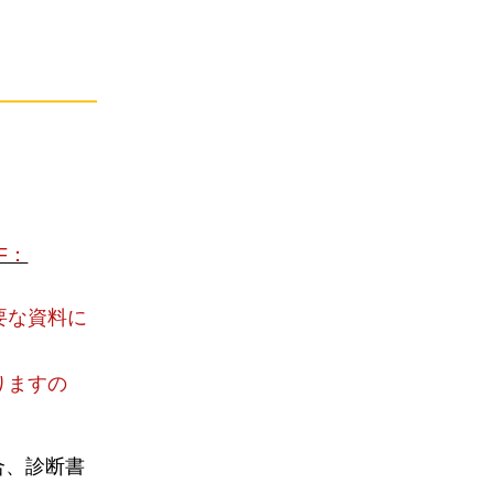
F：
要な資料に
りますの
合、診断書