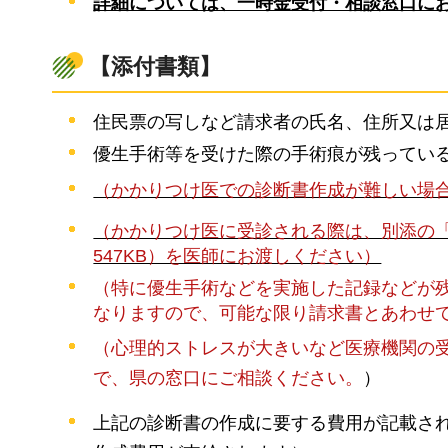
詳細については、一時金受付・相談窓口に
【添付書類】
住民票の写しなど請求者の氏名、住所又は
優生手術等を受けた際の手術痕が残っている
（かかりつけ医での診断書作成が難しい場
（かかりつけ医に受診される際は、別添の「
547KB）を医師にお渡しください）
（特に優生手術などを実施した記録などが
なりますので、可能な限り請求書とあわせ
（心理的ストレスが大きいなど医療機関の
で、県の窓口にご相談ください。
）
上記の診断書の作成に要する費用が記載され