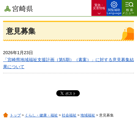
緊急・
宮崎県
災害情報
閲覧補助
検索
Language
メニュー
意見募集
2026年1月23日
「宮崎県地域福祉支援計画（第5期）（素案）」に対する意見募集結
果について
トップ
>
くらし・健康・福祉
>
社会福祉
>
地域福祉
> 意見募集