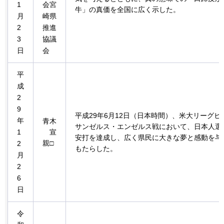
1
会宮
牛」の真価を全国に広く示した。
月
崎県
2
推進
3
協議
日
会
平
成
2
9
平成29年6月12日（日本時間）、米大リーグ
年
青木
サンゼルス・エンゼルス戦において、日本人選手
1
宣
安打を達成し、広く県民に大きな夢と感動を与
親
□
2
もたらした。
月
2
6
日
令