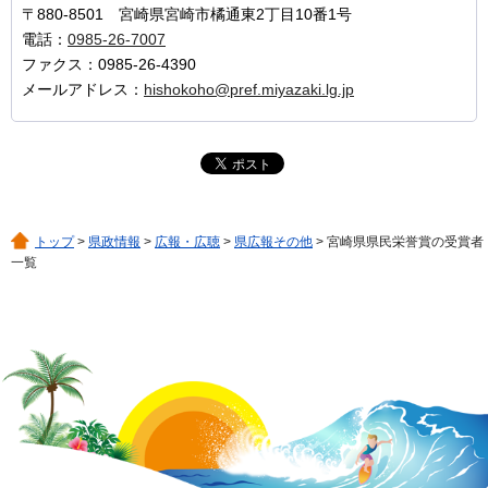
〒880-8501 宮崎県宮崎市橘通東2丁目10番1号
電話：
0985-26-7007
ファクス：0985-26-4390
メールアドレス：
hishokoho@pref.miyazaki.lg.jp
トップ
>
県政情報
>
広報・広聴
>
県広報その他
> 宮崎県県民栄誉賞の受賞者
一覧