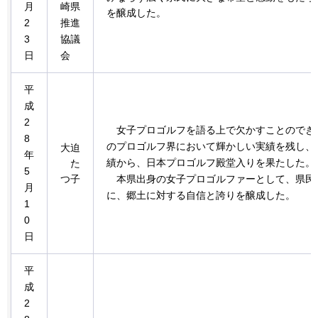
月
崎県
を醸成した。
2
推進
3
協議
日
会
平
成
2
女子
プロゴルフを語る上で欠かすことのでき
8
のプロゴルフ界において輝かしい実績を残し、
大迫
年
績から、日本プロゴルフ殿堂入りを果たした。
た
5
つ子
本県
出身の女子プロゴルファーとして、県民
月
に、郷土に対する自信と誇りを醸成した。
1
0
日
平
成
2