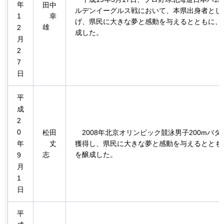
年
田中
ルデンイーグルス戦において、本県出身者として
1
幸
げ、県民に大きな夢と感動を与えるとともに、
雄
2
成した。
月
2
7
日
平
成
2
0
松田
2008年
北京オリンピック競泳男子200mバ
年
丈
獲得し、県民に大きな夢と感動を与えるととも
志
を醸成した。
9
月
1
日
平