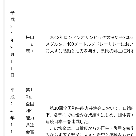
平
成
2
4
松田
2012年
ロンドンオリンピック競泳男子200
年
丈
メダルを、400メートルメドレーリレーにおい
9
志
□
に大きな感動と活力を与え、県民の郷土に対す
月
1
1
日
平
第1
成
0回
2
全国
第10回
全国和牛能力共進会において、口蹄疫
4
和牛
下、各部門での優秀な成績をはじめ、団体賞で
年
能力
連続日本一を達成した。
1
共進
この快挙は、
口蹄疫からの再生・復興を象徴
1
会宮
みならず広く県民に大きな希望と感動をもたら