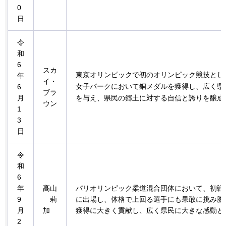
0
日
令
和
6
スカ
東京オリンピックで初のオリンピック競技とし
年
イ・
女子パークにおいて銅メダルを獲得し、広く県
6
ブラ
月
を与え、県民の郷土に対する自信と誇りを醸成
ウン
1
3
日
令
和
6
年
髙山
パリオリンピック柔道混合団体において、初戦
9
莉
に出場し、体格で上回る選手にも果敢に挑み勝
月
加
獲得に大きく貢献し、広く県民に大きな感動と
2