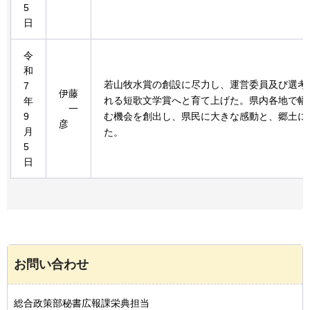
5
日
令
和
若山牧水賞の創設に尽力し、運営委員及び選考
7
伊藤
れる短歌文学賞へと育て上げた。県内各地で幅
年
一
9
む機会を創出し、県民に大きな感動と、郷土に
彦
月
た。
5
日
お問い合わせ
総合政策部秘書広報課栄典担当