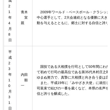
成
2
1
青木
2009年
ワールド・ベースボール・クラシック
年
宣
中心選手として、2大会連続となる優勝に大き
親
動を与えるとともに、郷土に対する自信と誇り
4
月
8
日
平
成
2
国技である
大相撲を行司として50年間にわ
3
て初めて行司の最高位である第35代木村庄之
年
内田
ゆまぬ努力で、真摯に大相撲と向き合う姿は広
1
順
また、
平成19年に「みやざき大使」に就任
一
0
司装束で結びの一番を裁くなど、本県の名声を
月
信と誇りを醸成した。
3
1
日