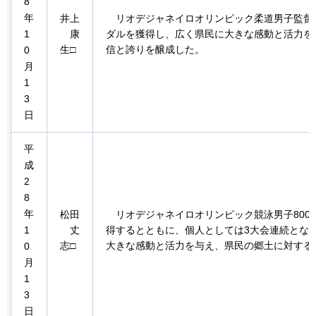
8
年
井上
リオデジャネイロオリンピック
柔道男子監督
1
康
ダルを獲得し、広く県民に大きな感動と活力を
生
□
信と誇りを醸成した。
0
月
1
3
日
平
成
2
8
年
松田
リオデジャネイロオリンピック
競泳男子80
1
丈
得するとともに、個人としては3大会連続とな
志
□
大きな感動と活力を与え、県民の郷土に対する
0
月
1
3
日