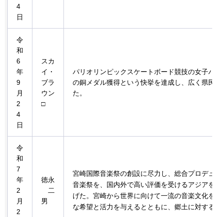
4
日
令
和
6
スカ
年
イ・
パリオリンピックスケートボード競技の女子パ
9
ブラ
の銅メダル獲得という快挙を達成し、広く県民
月
ウン
た。
2
□
4
日
令
和
7
宮崎国際音楽祭の創設に尽力し、総合プロデュ
年
徳永
音楽祭を、国内外で高い評価を受けるアジアを
2
二
げた。宮崎から世界に向けて一流の音楽文化を
月
男
な希望と活力を与えるとともに、郷土に対する
2