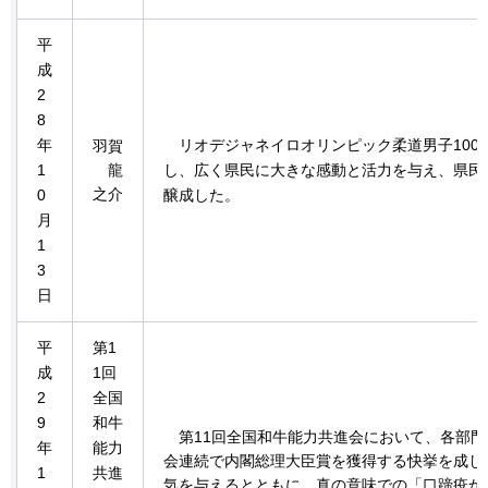
平
成
2
8
年
リオデジャネイロオリンピック
柔道男子10
羽賀
1
龍
し、広く県民に大きな感動と活力を与え、県民
之介
0
醸成した。
月
1
3
日
平
第1
成
1回
2
全国
9
和牛
第11回全国和牛能力共進会において、
各部門
年
能力
会連続で内閣総理大臣賞を獲得する快挙を成し
1
共進
気を与えるとともに、真の意味での「口蹄疫か