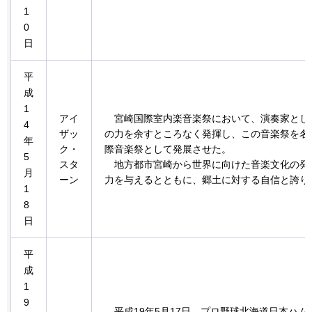
1
0
日
平
成
1
アイ
宮崎
国際室内楽音楽祭において、演奏家とし
4
ザッ
の力を余すところなく発揮し、この音楽祭を名
年
ク・
際音楽祭として発展させた。
5
スタ
地方都市
宮崎から世界に向けた音楽文化の発
月
ーン
力を与えるとともに、郷土に対する自信と誇り
1
8
日
平
成
1
9
平成
19年5月17日、プロ野球北海道日本ハ