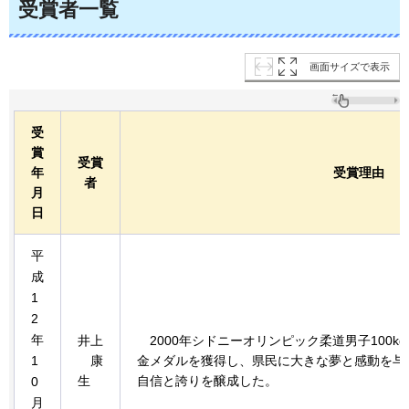
受賞者一覧
画面サイズで表示
受
賞
受賞
年
受賞理由
者
月
日
平
成
1
2
年
井上
2000年
シドニーオリンピック柔道男子100k
1
康
金メダルを獲得し、県民に大きな夢と感動を与
生
自信と誇りを醸成した。
0
月