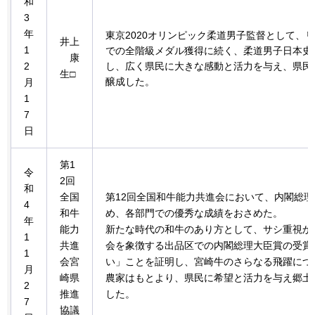
和
3
年
東京2020オリンピック柔道男子監督として、
井上
1
での全階級メダル獲得に続く、柔道男子日本史
康
2
し、広く県民に大きな感動と活力を与え、県民
生
□
醸成した。
月
1
7
日
第1
令
2回
和
全国
第12回全国和牛能力共進会において、内閣総理
4
和牛
め、各部門での優秀な成績をおさめた。
年
能力
新たな時代の和牛のあり方として、サシ重視か
1
共進
会を象徴する出品区での内閣総理大臣賞の受賞
1
会宮
い」ことを証明し、宮崎牛のさらなる飛躍につ
月
崎県
農家はもとより、県民に希望と活力を与え郷土
2
推進
した。
7
協議