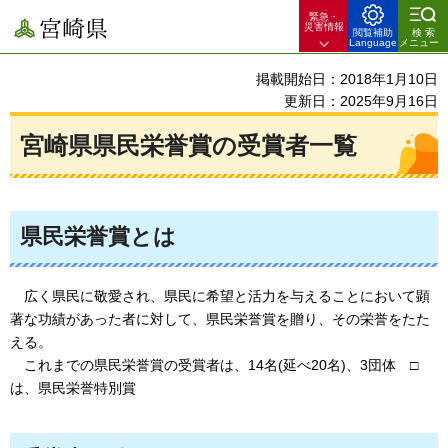
緊急・
宮崎県
災害情報
閲覧補助
検索
Language
メニュー
掲載開始日：2018年1月10日
更新日：2025年9月16日
宮崎県県民栄誉賞の受賞者一覧
県民栄誉賞とは
広く
県民に敬愛され、県民に希望と活力を与えることにおいて顕
著な功績があった者に対して、県民栄誉賞を贈り、その栄誉をたた
える。
これまでの県民栄誉賞の受賞者は、14名(延べ20名)、3団体
□
は、県民栄誉特別賞