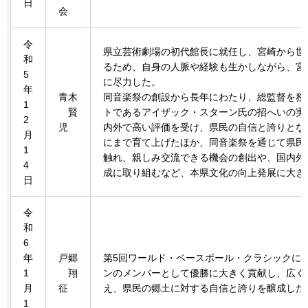
日
会
令
県立芸術劇場の初代館長に就任し、宮崎から世
和
るため、自身の人脈や経験も生かしながら、宮
5
に尽力した。
年
青木
同音楽祭の創設から長年にわたり、総監督を務
1
賢
トであるアイザック・スターン氏の招へいの実
2
児
内外で高い評価を受け、県民の自信と誇りとな
月
にまで育て上げたほか、同音楽祭を通じて県民
1
触れ、親しみ交流できる機会の創出や、国内外
4
成に取り組むなど、本県文化の向上発展に大き
日
令
和
6
年
戸郷
第5回ワールド・ベースボール・クラシックに
1
翔
ンのメンバーとして優勝に大きく貢献し、広く
月
征
え、県民の郷土に対する自信と誇りを醸成した
1