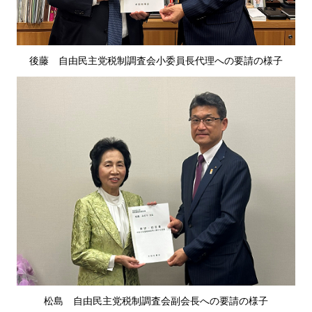
後藤
自
由民主党税制調査会小委員長代理への要請の様子
松島
自
由民主党税制調査会副会長への要請の様子