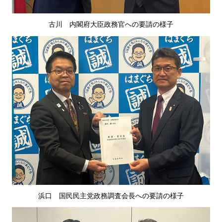
古川
内
閣府大臣政務官への要請の様子
浜口
国
民民主党政務調査会長への要請の様子