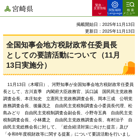
緊急・
宮崎県
災害情報
閲覧補助
検索
Language
メニュー
掲載開始日：2025年11月13日
更新日：2025年11月13日
全国知事会地方税財政常任委員長
としての要請活動について（11月
13日実施分）
11月13日（木曜日）、河
野知事が全国知事会地方税財政常任委員
長として、古川直季
内
閣府大臣政務官、浜口誠
国
民民主党政務
調査会長、本庄知史
立
憲民主党政務調査会長、岡本三成
公
明党
政務調査会長、後藤茂之
自
由民主党税制調査会小委員長代理、松
島みどり
自
由民主党税制調査会副会長、小野寺五典
自
由民主党
税制調査会長、小林鷹之
自
由民主党政務調査会長、有村治子
自
由民主党総務会長に対して、「総合経済対策に向けた提言」及び
「令和8年度税財政等に関する提案」について要請活動を行いまし