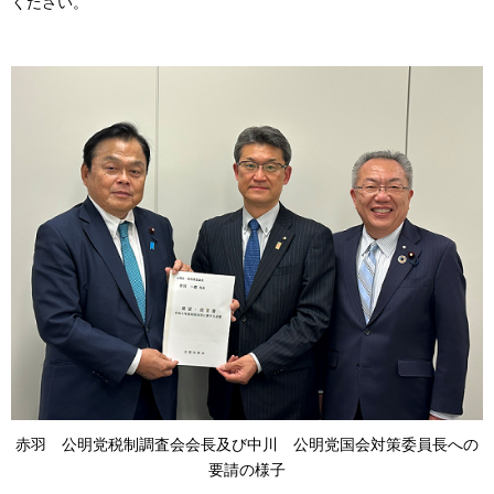
ください。
赤羽
公
明党税制調査会会長及び中川
公
明党国会対策委員長への
要請の様子