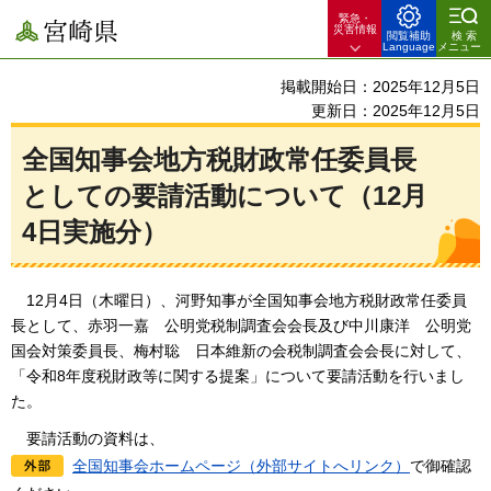
緊急・
宮崎県
災害情報
閲覧補助
検索
Language
メニュー
掲載開始日：2025年12月5日
更新日：2025年12月5日
全国知事会地方税財政常任委員長
としての要請活動について（12月
4日実施分）
12月4日（木曜日）、河
野知事が全国知事会地方税財政常任委員
長として、赤羽一嘉
公
明党税制調査会会長及び中川康洋
公
明党
国会対策委員長、梅村聡
日
本維新の会税制調査会会長に対して、
「令和8年度税財政等に関する提案」について要請活動を行いまし
た。
要請
活動の資料は、
全国知事会ホームページ（外部サイトへリンク）
で御確認