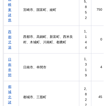
5,
崎
8
750
東
宮崎市、国富町、綾町
5
諸
2
県
1,
西
西都市、高鍋町、新富町、西米良
1
都
0
児
村、木城町、川南町、都農町
4
湯
4
1,
日
3
南
4
日南市、串間市
串
1
間
9
都
2,
城
8
45
北
都城市、三股町
2
諸
7