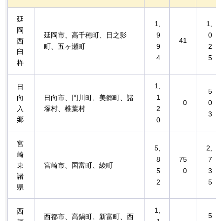
延
1,
1,
岡
延岡市、高千穂町、日之影
9
0
41
西
町、五ヶ瀬町
9
2
臼
4
5
杵
1,
日
5
1
向
日向市、門川町、美郷町、諸
0
0
入
塚村、椎葉村
2
3
郷
0
宮
5,
2,
崎
8
75
7
東
宮崎市、国富町、綾町
5
0
3
諸
2
5
県
1,
西
5
西都市、高鍋町、新富町、西