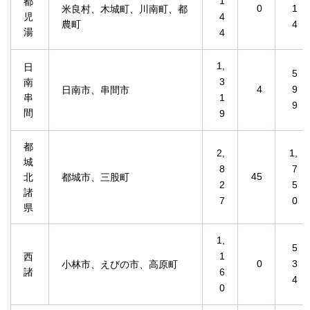
1
都
0
1
米良村、木城町、川南町、都
児
4
農町
4
湯
4
1,
日
5
3
南
4
9
日南市、串間市
串
1
9
間
9
都
2,
1,
城
8
7
45
北
都城市、三股町
2
5
諸
7
0
県
1,
5
1
西
0
3
小林市、えびの市、高原町
諸
6
4
0