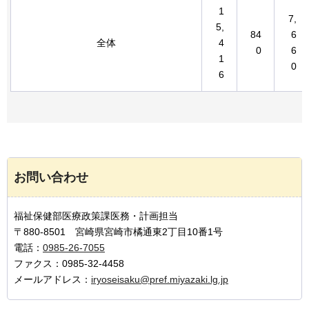
1
7,
5,
84
6
全体
4
0
6
1
0
6
お問い合わせ
福祉保健部医療政策課医務・計画担当
〒880-8501 宮崎県宮崎市橘通東2丁目10番1号
電話：
0985-26-7055
ファクス：0985-32-4458
メールアドレス：
iryoseisaku@pref.miyazaki.lg.jp