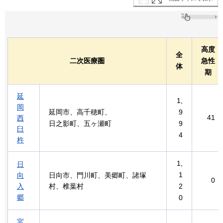
高度
全
二次医療圏
急性
体
期
延
1,
岡
延岡市、高千穂町、
9
41
西
日之影町、五ヶ瀬町
9
臼
4
杵
1,
日
1
向
日向市、門川町、美郷町、諸塚
0
入
村、椎葉村
2
郷
0
宮