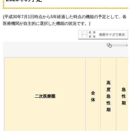
(平成30年7月1日時点から5年経過した時点の機能の予定として、各
医療機関が自主的に選択した機能の状況です。)
画面サイズで表示
高
度
急
全
二次医療圏
急
性
体
性
期
期