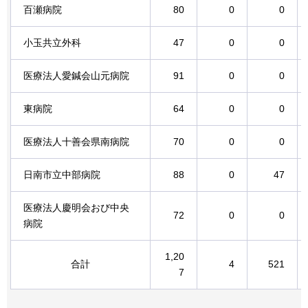
百瀬病院
80
0
0
小玉共立外科
47
0
0
医療法人愛鍼会山元病院
91
0
0
東病院
64
0
0
医療法人十善会県南病院
70
0
0
日南市立中部病院
88
0
47
医療法人慶明会おび中央
72
0
0
病院
1,20
合計
4
521
7