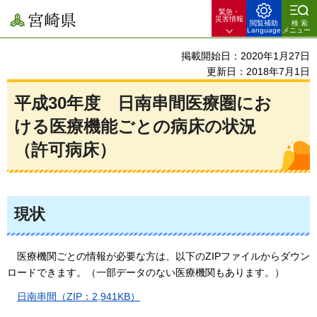
緊急・
宮崎県
災害情報
閲覧補助
検索
Language
メニュー
掲載開始日：2020年1月27日
更新日：2018年7月1日
平成30年度
日
南串間医療圏にお
ける医療機能ごとの病床の状況
（許可病床）
現状
医
療機関ごとの情報が必要な方は、以下のZIPファイルからダウン
ロードできます。（一部データのない医療機関もあります。）
日
南串間（ZIP：2,941KB）