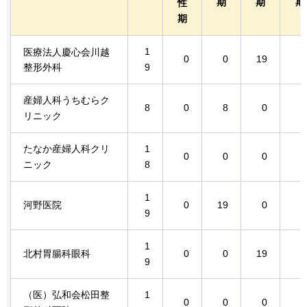
期
期
期
性
期
1
医療法人慶心会川越
0
0
19
0
整形外科
9
産婦人科うちむらク
8
0
8
0
0
リニック
たなか産婦人科クリ
1
0
0
0
0
ニック
8
1
河野医院
0
19
0
0
9
1
北村胃腸科眼科
0
0
19
0
9
（医）弘和会松田整
1
0
0
0
0