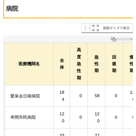
病院
画面サイズで表示
高
度
急
回
慢
全
医療機関名
急
性
復
性
体
期
期
期
性
期
18
12
0
58
0
愛泉会日南病院
4
6
12
12
串間市民病院
0
0
0
0
0
33
27