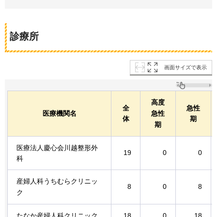
診療所
画面サイズで表示
高度
全
急性
医療機関名
急性
体
期
期
医療法人慶心会川越整形外
19
0
0
科
産婦人科うちむらクリニッ
8
0
8
ク
たなか産婦人科クリニック
18
0
18