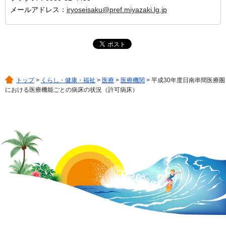
メールアドレス：
iryoseisaku@pref.miyazaki.lg.jp
トップ
>
くらし・健康・福祉
>
医療
>
医療機関
> 平成30年度日南串間医療圏
における医療機能ごとの病床の状況（許可病床）