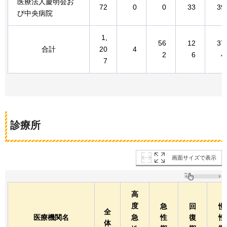
医療法人慶明会お
72
0
0
33
39
び中央病院
1,
56
12
37
合計
20
4
2
6
4
7
診療所
画面サイズで表示
高
度
急
回
慢
全
医療機関名
急
性
復
性
体