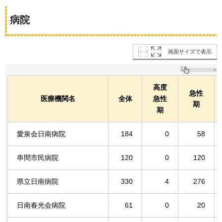
病院
画面サイズで表示
高度
急性
医療機関名
全体
急性
期
期
愛泉会日南病院
184
0
58
串間市民病院
120
0
120
県立日南病院
330
4
276
日南春光会病院
61
0
20