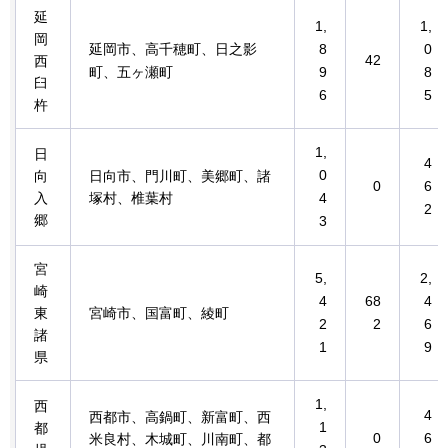
延
1,
1,
岡
延岡市、高千穂町、日之影
8
0
42
西
町、五ヶ瀬町
9
8
臼
6
5
杵
1,
日
4
0
向
日向市、門川町、美郷町、諸
0
6
入
塚村、椎葉村
4
2
郷
3
宮
5,
2,
崎
4
68
4
東
宮崎市、国富町、綾町
2
2
6
諸
1
9
県
1,
西
4
西都市、高鍋町、新富町、西
1
都
0
6
米良村、木城町、川南町、都