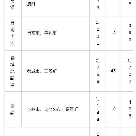
児
3
農町
8
湯
3
1,
日
3
2
南
4
9
日南市、串間市
串
3
2
間
1
都
2,
1,
城
7
7
45
北
都城市、三股町
5
0
諸
9
2
県
1,
4
1
西
0
9
小林市、えびの市、高原町
諸
4
8
4
1