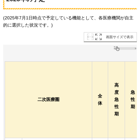
(2025年7月1日時点で予定している機能として、各医療機関が自主
的に選択した状況です。)
画面サイズで表示
高
度
急
全
二次医療圏
急
性
体
性
期
期