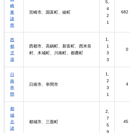
5,
崎
4
682
東
宮崎市、国富町、綾町
2
諸
1
県
1,
西
西都市、高鍋町、新富町、西米良
1
都
0
児
村、木城町、川南町、都農町
3
湯
3
1,
日
2
南
4
日南市、串間市
串
3
間
1
都
2,
城
7
45
北
都城市、三股町
5
諸
9