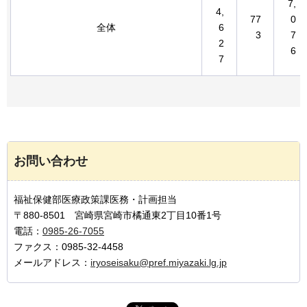
7,
4,
77
0
全体
6
3
7
2
6
7
お問い合わせ
福祉保健部医療政策課医務・計画担当
〒880-8501 宮崎県宮崎市橘通東2丁目10番1号
電話：
0985-26-7055
ファクス：0985-32-4458
メールアドレス：
iryoseisaku@pref.miyazaki.lg.jp