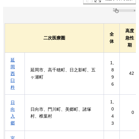
高度
全
二次医療圏
急性
体
期
延
1,
岡
延岡市、高千穂町、日之影町、五
8
42
西
ヶ瀬町
9
臼
6
杵
1,
日
0
向
日向市、門川町、美郷町、諸塚
0
入
村、椎葉村
4
郷
3
宮