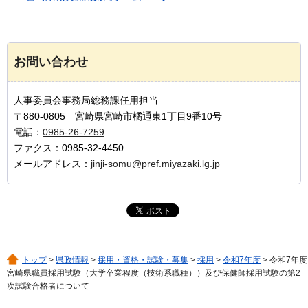
お問い合わせ
人事委員会事務局総務課任用担当
〒880-0805 宮崎県宮崎市橘通東1丁目9番10号
電話：
0985-26-7259
ファクス：0985-32-4450
メールアドレス：
jinji-somu@pref.miyazaki.lg.jp
トップ
>
県政情報
>
採用・資格・試験・募集
>
採用
>
令和7年度
> 令和7年度
宮崎県職員採用試験（大学卒業程度（技術系職種））及び保健師採用試験の第2
次試験合格者について