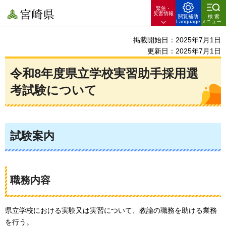
緊急・
宮崎県
災害情報
閲覧補助
検索
Language
メニュー
掲載開始日：2025年7月1日
更新日：2025年7月1日
令和8年度県立学校実習助手採用選
考試験について
試験案内
職務内容
県立学校における実験又は実習について、教諭の職務を助ける業務
を行う。