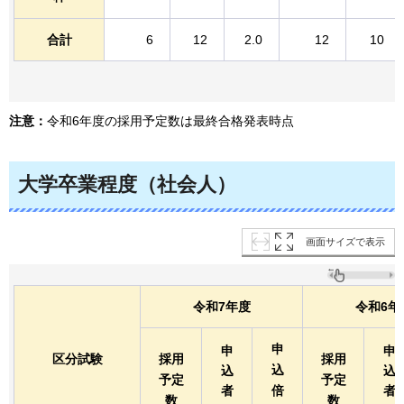
合計
6
12
2.0
12
10
注意：
令和6年度の採用予定数は最終合格発表時点
大学卒業程度（社会人）
画面サイズで表示
令和7年度
令和6年
申
申
申
区分試験
採用
採用
込
込
込
予定
予定
者
倍
者
数
数