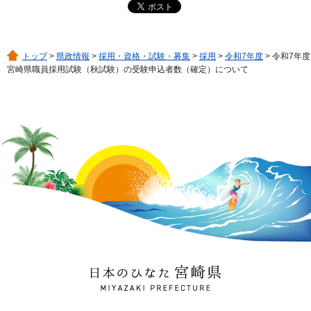
トップ
>
県政情報
>
採用・資格・試験・募集
>
採用
>
令和7年度
> 令和7年度
宮崎県職員採用試験（秋試験）の受験申込者数（確定）について
日本のひなた 宮崎県
MIYAZAKI PREFECTURE