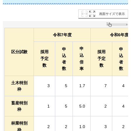
画面サイズで表示
令和7年度
令和6年度
申
申
申
区分試験
採用
採用
込
込
込
予定
予定
者
倍
者
数
数
数
数
率
土木特別
3
5
1.7
7
4
枠
畜産特別
1
5
5.0
2
4
枠
林業特別
2
2
1.0
3
2
枠