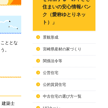
住まいの安心情報バン
ク（愛称ゆとりネッ
ト）」
景観形成
うこととな
宮崎県産材の家づくり
ょう。
関係法令等
公営住宅
公的賃貸住宅
中古住宅の選び方一覧
。建築士