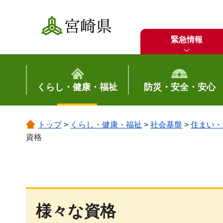
宮崎県
緊急情報
くらし・健康・福祉
防災・安全・安心
トップ
>
くらし・健康・福祉
>
社会基盤
>
住まい・
資格
様々な資格