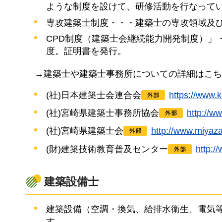
ような制度を設けて、研修活動を行なって
専攻建築士制度・・・建築士の専攻領域及
CPD制度（建築士会継続能力開発制度）」
度。証明書を発行。
→
建築士や建築士事務所についての詳細はこち
(社)日本建築士会連合会
https://ww
(社)宮崎県建築士事務所協会
http:
(社)宮崎県建築士会
http://www.mi
(財)建築技術教育普及センター
http
建築設備士
建築設備（空調・換気、給排水衛生、電気
す。