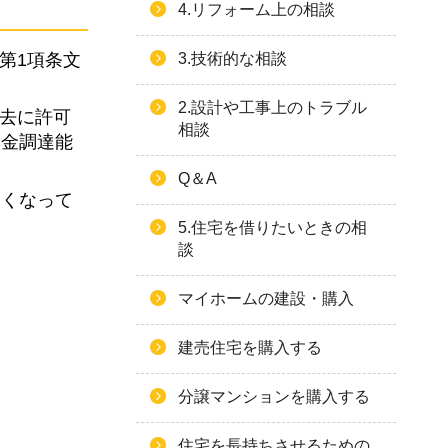
4.リフォーム上の相談
3.技術的な相談
第1項条文
2.設計や工事上のトラブル
過去に許可
相談
資金調達能
Q＆A
すくなって
5.住宅を借りたいときの相
談
マイホームの建設・購入
建売住宅を購入する
分譲マンションを購入する
住宅を長持ちさせるための