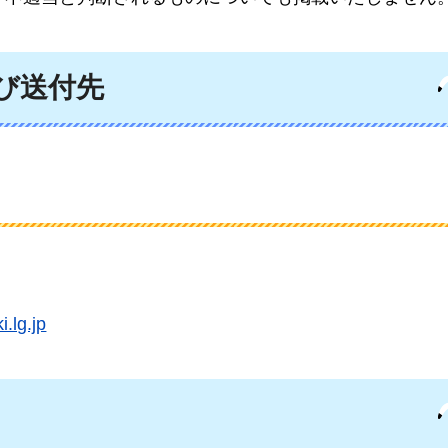
び送付先
.lg.jp