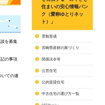
住まいの安心情報バン
ク（愛称ゆとりネッ
ト）」
景観形成
敗談を募集
宮崎県産材の家づくり
下記の事項
関係法令等
公営住宅
ついての連
公的賃貸住宅
中古住宅の選び方一覧
。