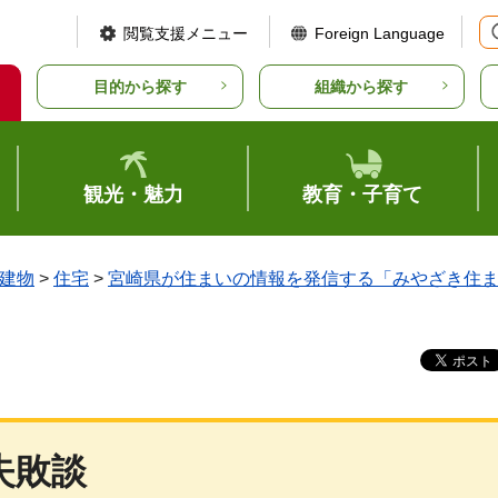
閲覧支援メニュー
Foreign Language
目的から探す
組織から探す
観光・魅力
教育・子育て
建物
>
住宅
>
宮崎県が住まいの情報を発信する「みやざき住
失敗談