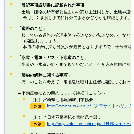
「登記事項説明書に記載された事項」
→土地・建物の所有者と住まいの売り主は同じか、土地や建
合は、引き渡しまでに除外できるかどうかを確認します。
「道路のこと」
→接している道路の管理主体（公道なのか私道なのか）など
も確認しましょう。
私道の場合は持ち分負担が必要となりますので、十分確認
「水道・電気・ガス・下水道のこと」
→水道や下水道が近くまできていないと、引き込み費用に別
「契約の解除に関する事項」
→万一のことを考えて、宅地建物取引主任者に確認しておき
→不動産会社との契約について詳細はこちらへ
（社）宮崎県宅地建物取引業協会：
http://www.m-takken.jp/（外部サイトへリン
（社）全日本不動産協会宮崎県本部：
http://miyazaki.zennichi.or.jp/（外部サイ