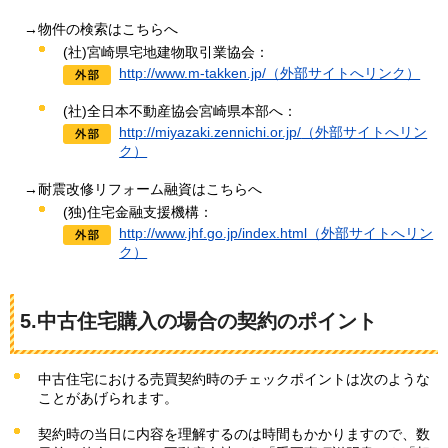
→物件の検索はこちらへ
(社)宮崎県宅地建物取引業協会：
http://www.m-takken.jp/（外部サイトへリンク）
(社)全日本不動産協会宮崎県本部へ：
ht
tp://miyazaki.zennichi.or.jp/
（外部サイトへリン
ク）
→耐震改修リフォーム融資はこちらへ
(独)住宅金融支援機構：
http://www.jhf.go.jp/index.html（外部サイトへリン
ク）
5.中古住宅購入の場合の契約のポイント
中古住宅における売買契約時のチェックポイントは次のような
ことがあげられます。
契約時の当日に内容を理解するのは時間もかかりますので、数