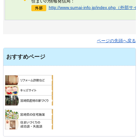
住まいの情報発信局：
http://www.sumai-info.jp/index.php
（外部サイ
ページの先頭へ戻る
おすすめページ