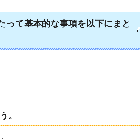
あたって基本的な事項を以下にまと
。
う。
す。