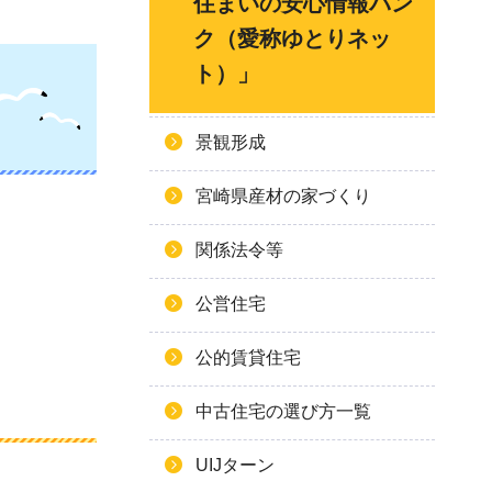
住まいの安心情報バン
ク（愛称ゆとりネッ
ト）」
景観形成
宮崎県産材の家づくり
関係法令等
公営住宅
公的賃貸住宅
中古住宅の選び方一覧
UIJターン