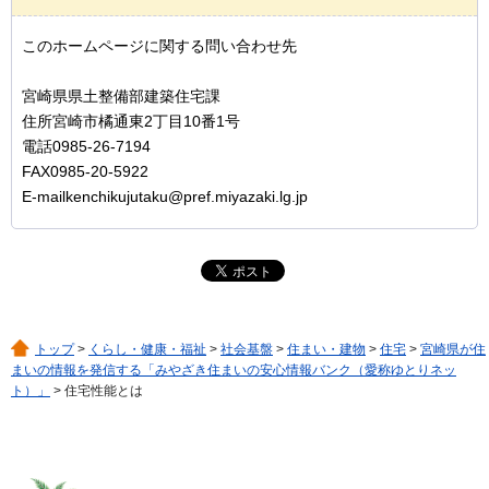
このホームページに関する問い合わせ先
宮崎県県土整備部建築住宅課
住所宮崎市橘通東2丁目10番1号
電話0985-26-7194
FAX0985-20-5922
E-mailkenchikujutaku@pref.miyazaki.lg.jp
トップ
>
くらし・健康・福祉
>
社会基盤
>
住まい・建物
>
住宅
>
宮崎県が住
まいの情報を発信する「みやざき住まいの安心情報バンク（愛称ゆとりネッ
ト）」
> 住宅性能とは