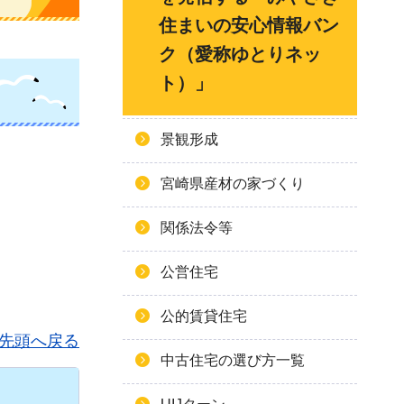
住まいの安心情報バン
ク（愛称ゆとりネッ
ト）」
景観形成
宮崎県産材の家づくり
関係法令等
公営住宅
公的賃貸住宅
先頭へ戻る
中古住宅の選び方一覧