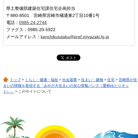
県土整備部建築住宅課住宅企画担当
〒880-8501 宮崎県宮崎市橘通東2丁目10番1号
電話：
0985-24-2744
ファクス：0985-20-5922
メールアドレス：
kenchikujutaku@pref.miyazaki.lg.jp
トップ
>
くらし・健康・福祉
>
社会基盤
>
住まい・建物
>
住宅
>
宮崎県が住
まいの情報を発信する「みやざき住まいの安心情報バンク（愛称ゆとりネッ
ト）」
> このサイトについて