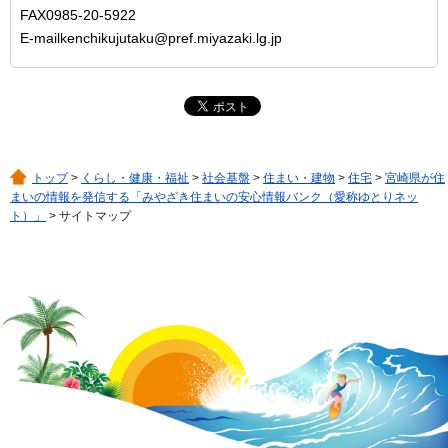
FAX0985-20-5922
E-mailkenchikujutaku@pref.miyazaki.lg.jp
トップ
>
くらし・健康・福祉
>
社会基盤
>
住まい・建物
>
住宅
>
宮崎県が住
まいの情報を発信する「みやざき住まいの安心情報バンク（愛称ゆとりネッ
ト）」
> サイトマップ