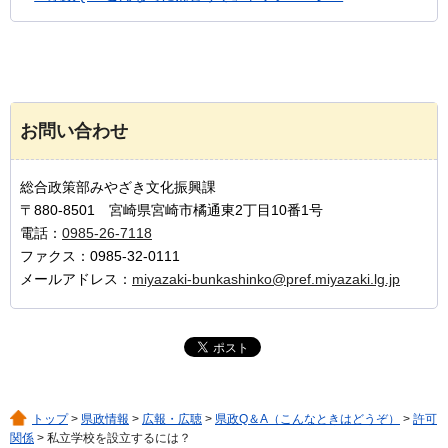
お問い合わせ
総合政策部みやざき文化振興課
〒880-8501 宮崎県宮崎市橘通東2丁目10番1号
電話：
0985-26-7118
ファクス：0985-32-0111
メールアドレス：
miyazaki-bunkashinko@pref.miyazaki.lg.jp
トップ
>
県政情報
>
広報・広聴
>
県政Q＆A（こんなときはどうぞ）
>
許可
関係
> 私立学校を設立するには？