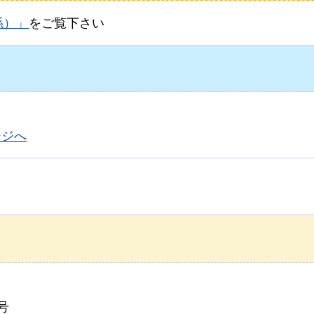
係）」
をご覧下さい
ージへ
号