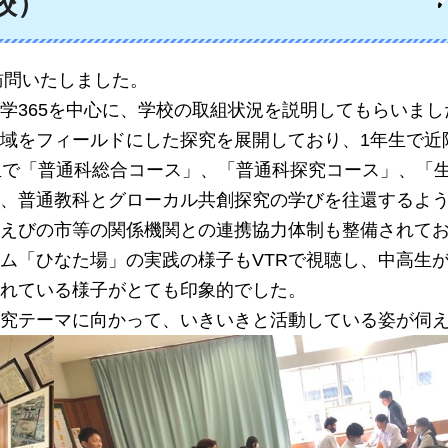
校）
訪問いたしました。
学365を中心に、学校の取組状況を説明してもらいまし
域をフィールドにした探究を展開しており、1年生で近
生で「普通科総合コース」、「普通科探究コース」、「
、普通教科とグローカル共創探究の学びを往還するよ
えびの市等の関係機関との連携協力体制も整備されて
ム「ひなた場」の実践の様子もVTRで視聴し、中高生
れている様子がとても印象的でした。
究テーマに向かって、いきいきと活動している姿が伺