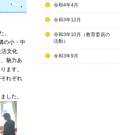
令和4年4月
令和3年12月
た。
令和3年10月（教育委員の
活動）
隣の小・中
生活文化
令和3年9月
う、魅力あ
おります。
がそれぞれ
えました。