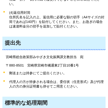
い。
(4)返信用封筒
住所氏名を記入の上、返信用に必要な額の切手（A4サイズの封
筒であれば140円）を貼付してください。また、お急ぎの場合
は速達料金分の切手を追加して貼付ください。
提出先
宮崎県
総合政策部みやざき文化振興課文教担当
宛
〒880-8501
宮崎県宮崎市橘通東2丁目10番1号
郵送または持参にてご提出ください。
代理人の方が持参される場合は、委任状（任意形式）及び代理
人の方の身分証明書も併せてご用意ください。
標準的な処理期間