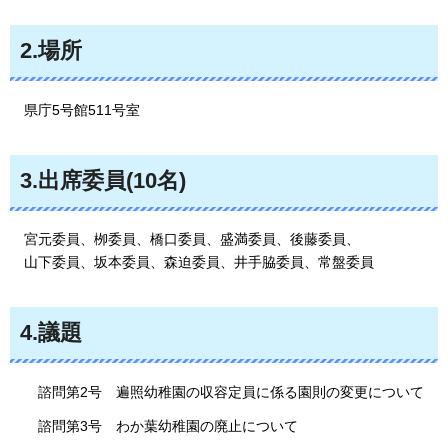
2.場所
県庁5号館511号室
3.出席委員(10名)
宮
元委員、栁委員、橋口委員、盛満委員、後藤委員、
山下委員、坂本委員、森迫委員、井手脇委員、常盤委員
4.議題
諮問第2号
遍照幼稚園の収容定員に係る園則の変更について
諮問第3号
わか葉幼稚園の廃止について