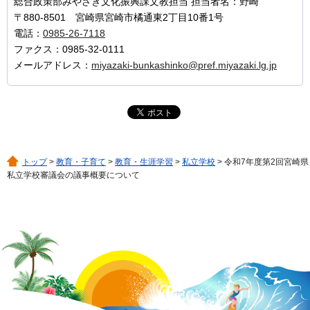
総合政策部みやざき文化振興課文教担当 担当者名：野崎
〒880-8501 宮崎県宮崎市橘通東2丁目10番1号
電話：
0985-26-7118
ファクス：0985-32-0111
メールアドレス：
miyazaki-bunkashinko@pref.miyazaki.lg.jp
トップ
>
教育・子育て
>
教育・生涯学習
>
私立学校
> 令和7年度第2回宮崎県
私立学校審議会の議事概要について