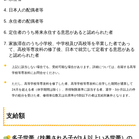
日本人の配偶者等
永住者の配偶者等
定住者のうち将来永住する意思があると認められた者
家族滞在のうち小学校、中学校及び高校等を卒業した者であっ
て、高校等専攻科の修了後、日本で就労して定着する意思がある
と認められた者
上記に該当しない場合でも、受給可能な場合があります。詳細については、在籍する高等
学校等専攻科にお問合せください。
ただし、高等学校等専攻科を修了した者、高等学校等専攻科に在学した期間が通算して
24月を超える者（休学期間は除く）、所得制限基準に該当する者、退学・3か月以上の停
学の処分を受けた者、修得単位数又は出席率が5割以下の者は支給対象外となります。
支給額
多子世帯（扶養される子が3人以上いる世帯）の