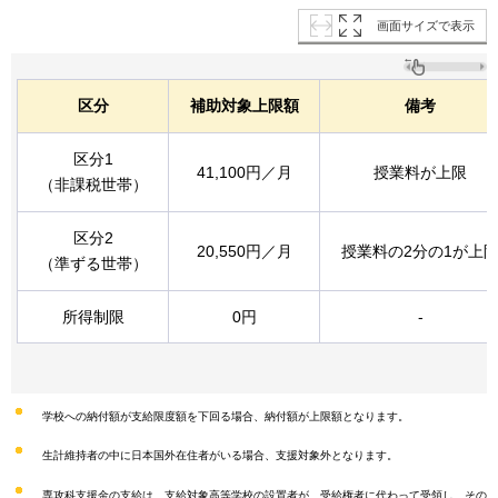
画面サイズで表示
区分
補助対象上限額
備考
区分1
41,100円／月
授業料が上限
（非課税世帯）
区分2
20,550円／月
授業料の2分の1が上
（準ずる世帯）
所得制限
0円
-
学校への納付額が支給限度額を下回る場合、納付額が上限額となります。
生計維持者の中に日本国外在住者がいる場合、支援対象外となります。
専攻科支援金の支給は、支給対象高等学校の設置者が、受給権者に代わって受領し、その