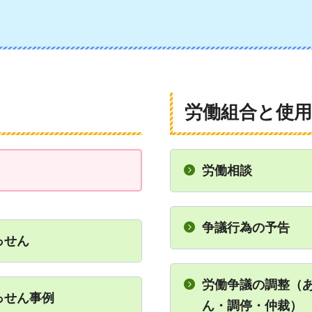
労働組合と使
労働相談
争議行為の予告
っせん
労働争議の調整（
っせん事例
ん・調停・仲裁）