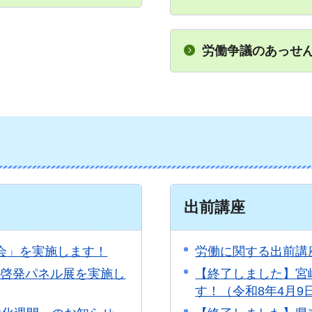
労働争議のあっせ
出前講座
会」を実施します！
労働に関する出前講
！啓発パネル展を実施し
【終了しました】宮
す！（令和8年4月9