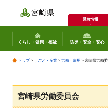
宮崎県
緊急情報
くらし・健康・福祉
防災・安全・安心
トップ
>
しごと・産業
>
労働・雇用
> 宮崎県労働
宮崎県労働委員会