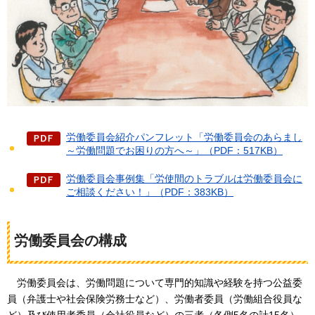
労働委員会紹介パンフレット「労働委員会のあらまし
～労働問題でお困りの方へ～」（PDF：517KB）
労働委員会事例集「労使間のトラブルは労働委員会に
ご相談ください！」（PDF：383KB）
労働委員会の構成
労働
委員会は、労働問題について専門的知識や経験を持つ公益委
員（弁護士や社会保険労務士など）、労働者委員（労働組合役員な
ど）及び使用者委員（会社役員など）の三者（各側5名の計15名）