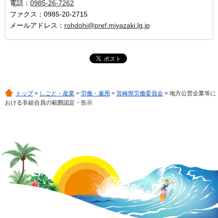
電話：
0985-26-7262
ファクス：0985-20-2715
メールアドレス：
rohdohi@pref.miyazaki.lg.jp
トップ
>
しごと・産業
>
労働・雇用
>
宮崎県労働委員会
> 地方公営企業等に
おける非組合員の範囲認定・告示