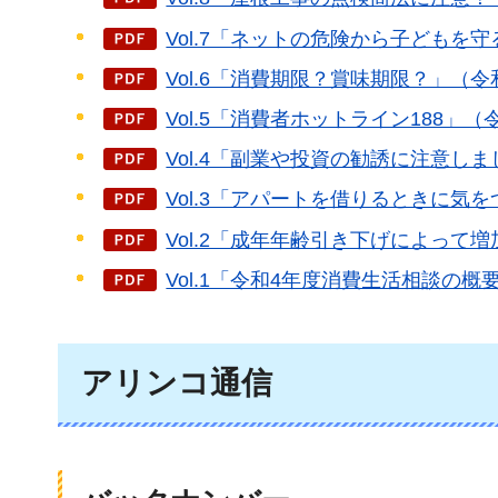
Vol.7「ネットの危険から子どもを守る
Vol.6「消費期限？賞味期限？」（令和
Vol.5「消費者ホットライン188」（令
Vol.4「副業や投資の勧誘に注意しま
Vol.3「アパートを借りるときに気を
Vol.2「成年年齢引き下げによって増
Vol.1「令和4年度消費生活相談の概要
アリンコ通信