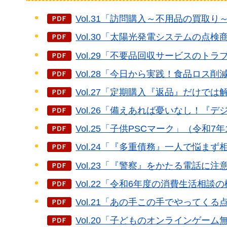
Vol.31「訪問購入～不用品の買取り
Vol.30「太陽光発電システムの点検
Vol.29「不要品回収サービスのトラ
Vol.28「今日から実践！食品ロス削減
Vol.27「定期購入『返品』だけで
Vol.26「備えあれば憂いなし！『デ
Vol.25「子供PSCマーク」（令和7年
Vol.24「『多重債務』一人で悩まず
Vol.23「『警察』をかたる電話に注意
Vol.22「令和6年度の消費生活相談の
Vol.21「あの手この手でやってくる
Vol.20「子どものオンラインゲー