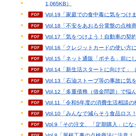
1,065KB）
Vol.19「家庭での食中毒に気をつけ
Vol.18「不安をあおる分電盤の点検
Vol.17「気をつけよう！自動車の契
Vol.16「クレジットカードの使い方
Vol.15「ネット通販「ポチる」前に
Vol.14「新生活スタートに向けて」（
Vol.13「石油ストーブ等の事故に気を
Vol.12「多重債務（借金問題）で悩
Vol.11「令和5年度の消費生活相談の
Vol.10「みんなで減らそう食品ロス！
Vol.9「その注文、「定期購入」にな
Vol.8「屋根工事の点検商法に注意！（