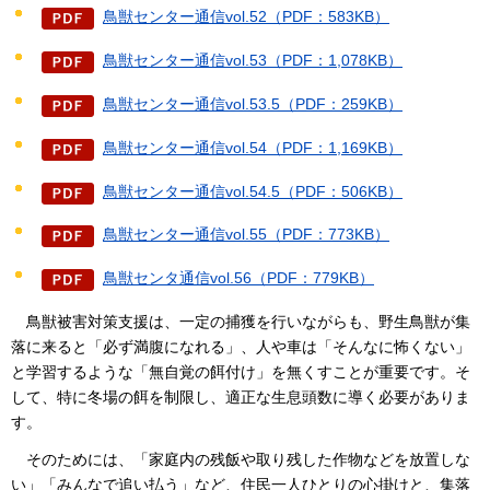
鳥獣センター通信vol.52（PDF：583KB）
鳥獣センター通信vol.53（PDF：1,078KB）
鳥獣センター通信vol.53.5（PDF：259KB）
鳥獣センター通信vol.54（PDF：1,169KB）
鳥獣センター通信vol.54.5（PDF：506KB）
鳥獣センター通信vol.55（PDF：773KB）
鳥獣センタ通信vol.56（PDF：779KB）
鳥獣被害対策支援は
、一定の捕獲を行いながらも、野生鳥獣が集
落に来ると「必ず満腹になれる」、人や車は「そんなに怖くない」
と学習するような「無自覚の餌付け」を無くすことが重要です。そ
して、特に冬場の餌を制限し、適正な生息頭数に導く必要がありま
す。
そのためには
、「家庭内の残飯や取り残した作物などを放置しな
い」「みんなで追い払う」など、住民一人ひとりの心掛けと、集落