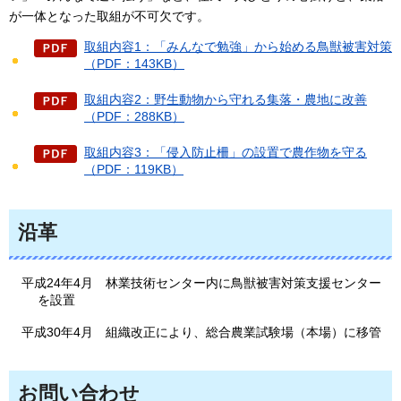
が一体となった取組が不可欠です。
取組内容1：「みんなで勉強」から始める鳥獣被害対策
（PDF：143KB）
取組内容2：野生動物から守れる集落・農地に改善
（PDF：288KB）
取組内容3：「侵入防止柵」の設置で農作物を守る
（PDF：119KB）
沿革
平成24年4月
林業技術
センター内に鳥獣被害対策支援センター
を設置
平成30年4月
組織改正により
、総合農業試験場（本場）に移管
お問い合わせ