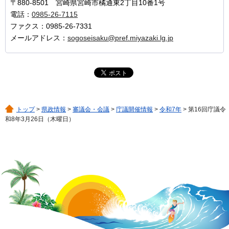
〒880-8501 宮崎県宮崎市橘通東2丁目10番1号
電話：
0985-26-7115
ファクス：0985-26-7331
メールアドレス：
sogoseisaku@pref.miyazaki.lg.jp
トップ
>
県政情報
>
審議会・会議
>
庁議開催情報
>
令和7年
> 第16回庁議令
和8年3月26日（木曜日）