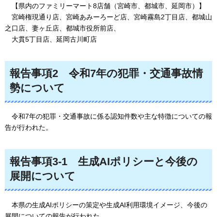
【
県内のファミリーマート8店舗（宮崎市、都城市、延岡市）】
宮
崎権現通り店、宮崎あみーろーど店、宮崎霧島2丁目店、都城山
之口店、妻ヶ丘店、都城市役所前店、
大
貫5丁目店、延岡古川町店
報告事項2
令
和7年の犯罪・交通事故情
勢について
令
和7年の犯罪・交通事故に係る認知件数や主な特徴についての報
告が行われた。
報告事項3-1
生
成AIポリシーと今後の
展開について
本
県の生成AIポリシーの策定や生成AI利用環境イメージ、今後の
展開についての報告が行われた。