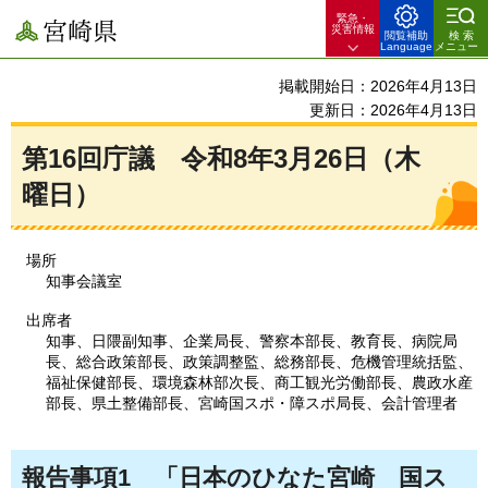
緊急・
宮崎県
災害情報
閲覧補助
検索
Language
メニュー
掲載開始日：2026年4月13日
更新日：2026年4月13日
第16回庁議
令和8年3月26日（木
曜日）
場所
知事会議室
出席者
知事、日隈副知事、企業局長、警察本部長、教育長、病院局
長、総合政策部長、政策調整監、総務部長、危機管理統括監、
福祉保健部長、環境森林部次長、商工観光労働部長、農政水産
部長、県土整備部長、宮崎国スポ・障スポ局長、会計管理者
報告事項1
「
日本のひなた宮崎
国
ス