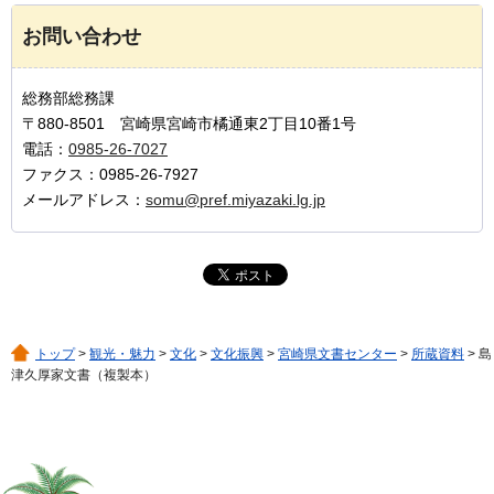
お問い合わせ
総務部総務課
〒880-8501 宮崎県宮崎市橘通東2丁目10番1号
電話：
0985-26-7027
ファクス：0985-26-7927
メールアドレス：
somu@pref.miyazaki.lg.jp
トップ
>
観光・魅力
>
文化
>
文化振興
>
宮崎県文書センター
>
所蔵資料
> 島
津久厚家文書（複製本）