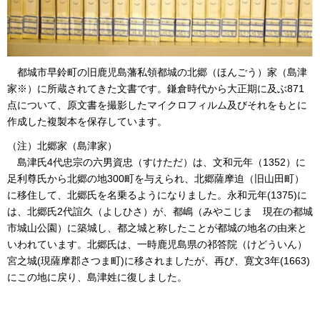
都城市早鈴町の
旧鹿児島藩私領都城の北郷（ほんごう）家（島津
家※）に所蔵されてきた文書です。鎌倉時代から大正期に及ぶ871
点について、原文書を撮影したマイクロフィルム及びそれをもとに
作成した複製本を保存しています。
（注）北郷家（島津家）
島津氏
4代忠宗の六男資忠（すけただ）は、文和元年（1352）に
足利尊氏から北郷の地300町を与えられ、北郷薩摩迫（旧山田町）
に移住して、北郷氏を名乗るようになりました。永和元年(1375)に
は、北郷氏2代誼久（よしひさ）が、都嶋（みやこじま
現在の
都城
市城山公園）に築城し、都之城と称したことが都城の地名の由来と
いわれています。北郷氏は、一時鹿児島県の祁答院（けどういん）
宮之城(現薩摩郡さつま町)に移されましたが、再び、寛文3年(1663)
にこの地に戻り、島津姓に復しました。