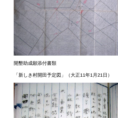
開墾助成願添付書類
「新しき村開田予定図」（大正11年1月21日）