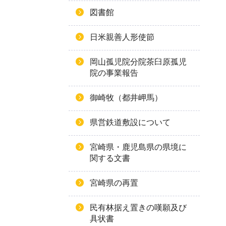
図書館
日米親善人形使節
岡山孤児院分院茶臼原孤児
院の事業報告
御崎牧（都井岬馬）
県営鉄道敷設について
宮崎県・鹿児島県の県境に
関する文書
宮崎県の再置
民有林据え置きの嘆願及び
具状書