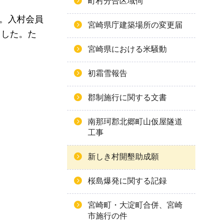
町村分合区域伺
た。入村会員
宮崎県庁建築場所の変更届
ました。た
宮崎県における米騒動
初霜雪報告
郡制施行に関する文書
南那珂郡北郷町山仮屋隧道
工事
新しき村開墾助成願
桜島爆発に関する記録
宮崎町・大淀町合併、宮崎
市施行の件