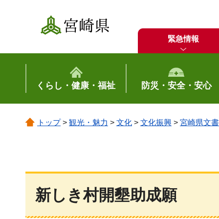
宮崎県
緊急情報
くらし・健康・福祉
防災・安全・安心
トップ
>
観光・魅力
>
文化
>
文化振興
>
宮崎県文書
新しき村開墾助成願