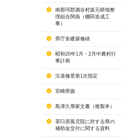
南那珂郡酒谷村坂元耕地整
理組合関係（棚田造成工
事）
県庁舎建築修繕
昭和20年1月・2月中農村行
事計画
沿道修景第1次指定
宮崎県旗
島津久厚家文書（複製本）
茶臼原孤児院に対する県の
補助金交付に関する資料