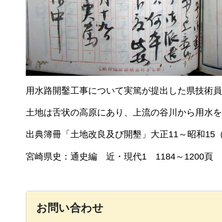
用水路開鑿工事について実篤が提出した県技術員派
土地は舌状の高原にあり、上流の谷川から用水を
出典簿冊「土地改良及び開墾」大正11～昭和15（19
宮崎県史：通史編
近
・現代1
1
184～1200頁
お問い合わせ