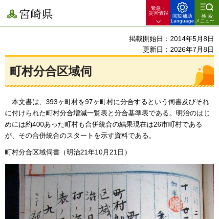
緊急・
宮崎県
災害情報
閲覧補助
検索
Language
メニュー
掲載開始日：2014年5月8日
更新日：2026年7月8日
町村分合区域伺
本
文書は、393ヶ町村を97ヶ町村に分合するという伺書及びそれ
に付けられた町村分合増減一覧表と分合基準表である。明治のはじ
めには約400あった町村も合併統合の結果現在は26市町村である
が、その合併統合のスタートを示す資料である。
町村分合区域伺書（明治21年10月21日）