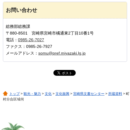
お問い合わせ
総務部総務課
〒880-8501 宮崎県宮崎市橘通東2丁目10番1号
電話：
0985-26-7027
ファクス：0985-26-7927
メールアドレス：
somu@pref.miyazaki.lg.jp
トップ
>
観光・魅力
>
文化
>
文化振興
>
宮崎県文書センター
>
所蔵資料
> 町
村分合区域伺