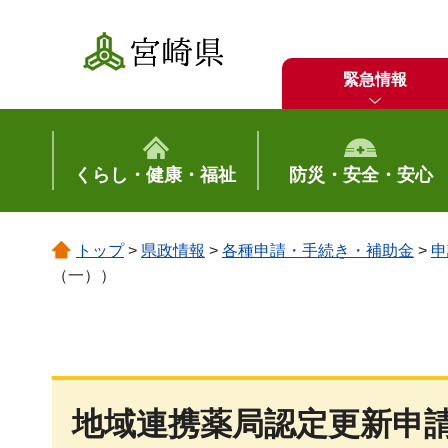
宮崎県
緊急情報
くらし・健康・福祉
防災・安全・安心
トップ
>
県政情報
>
各種申請・手続き・補助金
>
申
（一））
地域連携薬局認定更新申