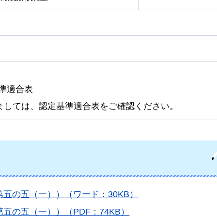
準適合表
ましては、認定基準適合表をご確認ください。
五の五（一））（ワード：30KB）
五の五（一））（PDF：74KB）