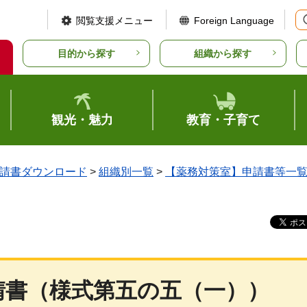
閲覧支援メニュー
Foreign Language
目的から探す
組織から探す
観光・魅力
教育・子育て
請書ダウンロード
>
組織別一覧
>
【薬務対策室】申請書等一
請書（様式第五の五（一））