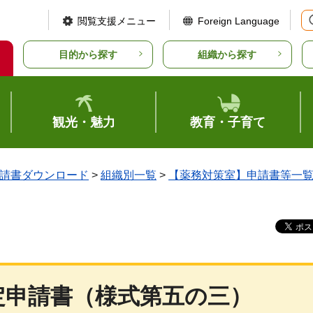
閲覧支援メニュー
Foreign Language
目的から探す
組織から探す
観光・魅力
教育・子育て
請書ダウンロード
>
組織別一覧
>
【薬務対策室】申請書等一
定申請書（様式第五の三）