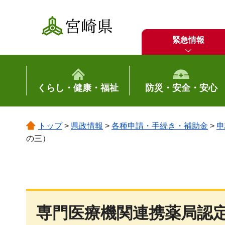
宮崎県
緊急情報
くらし・健康・福祉
防災・安全・安心
トップ
>
県政情報
>
各種申請・手続き・補助金
>
申
の三）
専門医療機関連携薬局認