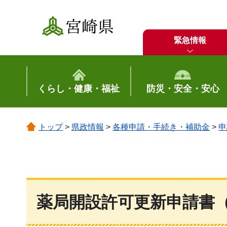
宮崎県
緊急情報
くらし・健康・福祉
防災・安全・安心
トップ
>
県政情報
>
各種申請・手続き・補助金
>
申
薬局開設許可更新申請書