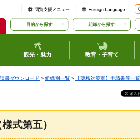
閲覧支援メニュー
Foreign Language
目的から探す
組織から探す
観光・魅力
教育・子育て
請書ダウンロード
>
組織別一覧
>
【薬務対策室】申請書等一
（様式第五）