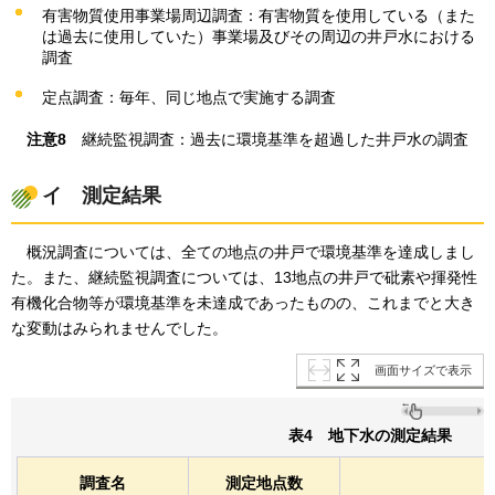
有害物質使用事業場周辺調査：有害物質を使用している（また
は過去に使用していた）事業場及びその周辺の井戸水における
調査
定点調査：毎年、同じ地点で実施する調査
注意8
継続監視調査
：過去に環境基準を超過した井戸水の調査
イ
測定
結果
概況調査については、
全ての地点の井戸で環境基準を達成しまし
た。また、継続監視調査については、13地点の井戸で砒素や揮発性
有機化合物等が環境基準を未達成であったものの、これまでと大き
な変動はみられませんでした。
画面サイズで表示
表4
地下水の測定結果
調査名
測定地点数