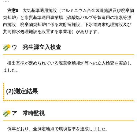
た。
注意9
大気基準適用施設
（アルミニウム合金製造施設及び廃棄物
焼却炉）と水質基準適用事業場（硫酸塩パルプ等製造用の塩素等漂
白施設、廃棄物焼却炉に係る灰貯留施設、下水道終末処理施設及び
共同排水処理施設を設置する事業場）があります。
ウ
発生源
立入検査
排出基準が
定められている廃棄物焼却炉等への立入検査を実施し
ました。
(2)測定結果
ア
常時
監視
例年どおり、
全測定地点で環境基準を達成しました。