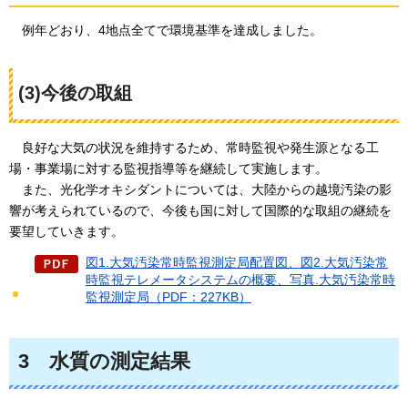
例年どおり、4地点
全てで環境基準を達成しました。
(3)今後の取組
良好な
大気の状況を維持するため、常時監視や発生源となる工
場・事業場に対する監視指導等を継続して実施します。
また、
光化学オキシダントについては、大陸からの越境汚染の影
響が考えられているので、今後も国に対して国際的な取組の継続を
要望していきます。
図1.大気汚染常時監視測定局配置図、図2.大気汚染常
時監視テレメータシステムの概要、写真.大気汚染常時
監視測定局（PDF：227KB）
3
水質の
測定結果