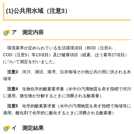
(1)公共用水域（注意3）
ア
測定
内容
環境基準が
定められている生活環境項目（BOD（注意4）、
COD（注意5）等13項目）及び健康項目（砒素、ほう素等27項目）
について測定を行いました。
注意3
河川、
湖沼、港湾、沿岸海域その他公共の用に供される水
域等
注意4
生物
化学的酸素要求量（水中の汚濁物質を表す指標で河川
に適用。微生物が分解するときに消費される酸素量）
注意5
化学的
酸素要求量（水中の汚濁物質を表す指標で海域等に
適用。酸化剤で化学的に酸化するときに消費される酸素量）
イ
測定
結果