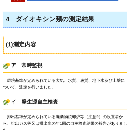
4
ダイオキシン類の
測定結果
(1)測定内容
ア
常時
監視
環境基準が
定められている大気、水質、底質、地下水及び土壌に
ついて、測定を行いました。
イ
発生源自主検査
排出基準が
定められている廃棄物焼却炉等（注意9）の設置者か
ら、排出ガス等又は排出水の年1回の自主検査結果の報告がありまし