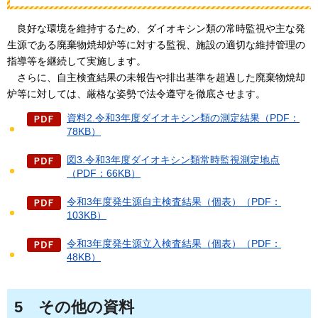
良好な
環境を維持するため、ダイオキシン類の常時監視や主な発
生源である廃棄物焼却炉等に対する監視、施設の適切な維持管理の
指導等を継続して実施します。
さらに、
自主検査結果の未報告や排出基準を超過した廃棄物焼却
炉等に対しては、厳格な姿勢で法令遵守を徹底させます。
資料2.令和3年度ダイオキシン類の測定結果（PDF：
78KB）
図3.令和3年度ダイオキシン類常時監視測定地点
（PDF：66KB）
令和3年度発生源自主検査結果（個表）（PDF：
103KB）
令和3年度発生源立入検査結果（個表）（PDF：
48KB）
5
その他の
資料