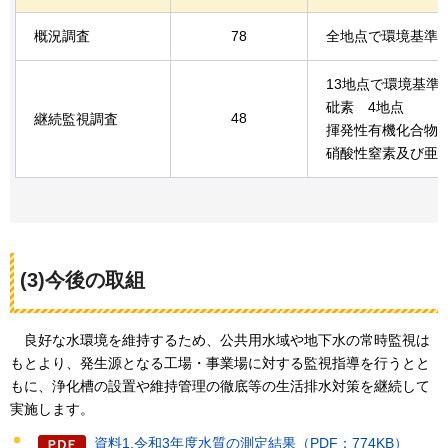
概況調査
78
全地点で環境基準
13地点で環境基準
砒素
4地点
48
継続監視調査
揮発性有機化合物
硝酸性窒素及び亜
(3)今後の取組
良好な
水環境を維持するため、公共用水域や地下水の常時監視は
もとより、発生源となる工場・事業場に対する監視指導を行うとと
もに、浄化槽の設置や維持管理の徹底等の生活排水対策を継続して
実施します。
資料1.令和3年度水質の測定結果（PDF：774KB）