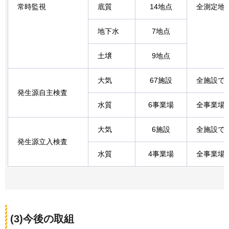
常時監視
底質
14地点
全測定地
地下水
7地点
土壌
9地点
大気
67施設
全施設で
発生源自主検査
水質
6事業場
全事業場
大気
6施設
全施設で
発生源立入検査
水質
4事業場
全事業場
(3)今後の取組