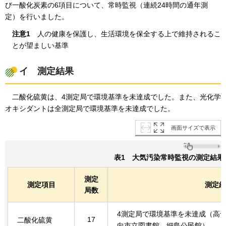
び一酸化炭素の6項目について、常時監視（連続24時間の通年測
定）を行いました。
注意
1
人の健康を保護し、生活環境を保全する上で維持されるこ
とが望ましい基準
イ
測定結果
二酸化硫黄は、4測定局で環境基準を未達成でした。また、光化学
オキシダントは
全測定局で環境基準を未達成でした。
画面サイズで表示
表1
大気汚染常時監視の測定結果
測定
測定項目
測定結
局数
4測定局で環境基準を未達成（高
17
二酸化硫黄
向市立図書館、細島公民館）