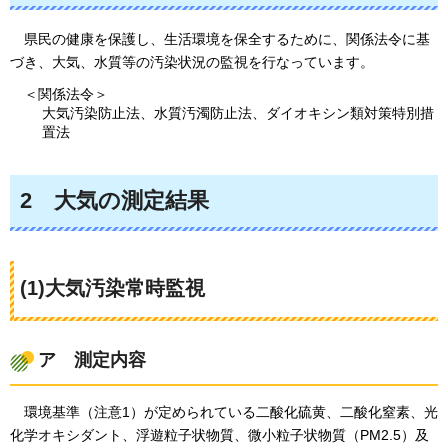
県民の
健康を保護し、生活環境を保全するために、関係法令に基
づき、大気、水質等の汚染状況の監視を行なっています。
＜関係法令＞
大気汚染防止法、水質汚濁防止法、ダイオキシン類対策特別措
置法
2
大気の測定結果
(1)大気汚染常時監視
ア
測定内容
環境基準
（注意1）が定められている二酸化硫黄、二酸化窒素、光
化学オキシダント、浮遊粒子状物質、微小粒子状物質（PM2.5）及