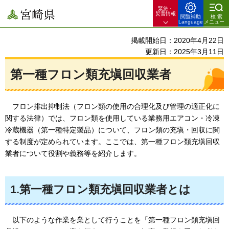
緊急・
宮崎県
災害情報
閲覧補助
検索
Language
メニュー
掲載開始日：2020年4月22日
更新日：2025年3月11日
第一種フロン類充塡回収業者
フロン排出抑制法（フロン類の使用の合理化及び管理の適正化に
関する法律）では、フロン類を使用している業務用エアコン・冷凍
冷蔵機器（第一種特定製品）について、
フロン類の充塡・回収に関
する制度が定められています。ここでは、第一種フロン類充塡回収
業者について役割や義務等を紹介します。
1.第一種フロン類充塡回収業者とは
以下のような作業を業として行うことを「第一種フロン類充塡回