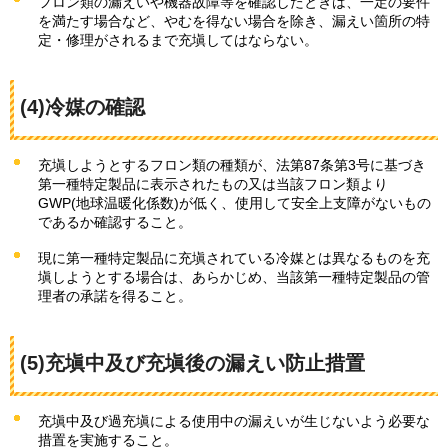
フロン類の漏えいや機器故障等を確認したときは、一定の要件
を満たす場合など、やむを得ない場合を除き、漏えい箇所の特
定・修理がされるまで充塡してはならない。
(4)冷媒の確認
充塡しようとするフロン類の種類が、法第87条第3号に基づき
第一種特定製品に表示されたもの又は当該フロン類より
GWP(地球温暖化係数)が低く、使用して安全上支障がないもの
であるか確認すること。
現に第一種特定製品に充塡されている冷媒とは異なるものを充
塡しようとする場合は、あらかじめ、当該第一種特定製品の管
理者の承諾を得ること。
(5)充塡中及び充塡後の漏えい防止措置
充塡中及び過充塡による使用中の漏えいが生じないよう必要な
措置を実施すること。