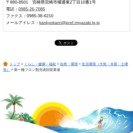
〒880-8501 宮崎県宮崎市橘通東2丁目10番1号
電話：
0985-26-7085
ファクス：0985-38-6210
メールアドレス：
kankyokanri@pref.miyazaki.lg.jp
トップ
>
くらし・健康・福祉
>
自然・環境
>
生活環境（大気・水質・土壌
等）
> 第一種フロン類充塡回収業者