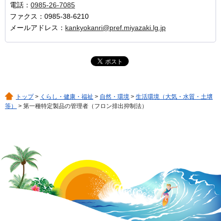
電話：
0985-26-7085
ファクス：0985-38-6210
メールアドレス：
kankyokanri@pref.miyazaki.lg.jp
トップ
>
くらし・健康・福祉
>
自然・環境
>
生活環境（大気・水質・土壌
等）
> 第一種特定製品の管理者（フロン排出抑制法）