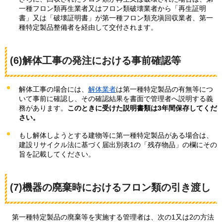
一種フロン類再生業者又はフロン類破壊業者から「再生証明
書」又は「破壊証明書」が第一種フロン類充塡回収業者、第一
種特定製品整備者を経由して交付されます。
(6)解体工事の発注における事前確認等
解体工事の場合には、
解体業者
は第一種特定製品の有無等につ
いて事前に確認し、その確認結果を書面で管理者へ説明する義
務があります。
このときに受けた説明書類は3年間保存してくだ
さい。
もし解体しようとする建物等に第一種特定製品がある場合は、
建設リサイクル法に基づく届出別表1の「残存物品」の欄にその
旨を記載してください。
(7)機器の廃棄時におけるフロン類の引き渡し
第一種特定製品の
廃棄等を実施する管理者は、次の1又は2の方法