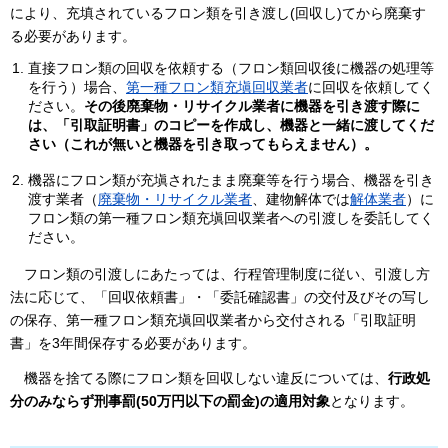
により、充填されているフロン類を引き渡し(回収し)てから廃棄す
る必要があります。
直接フロン類の回収を依頼する（フロン類回収後に機器の処理等
を行う）場合、
第一種フロン類充塡回収業者
に回収を依頼してく
ださい。
その後廃棄物・リサイクル業者に機器を引き渡す際に
は、「引取証明書」のコピーを作成し、機器と一緒に渡してくだ
さい（これが無いと機器を引き取ってもらえません）。
機器にフロン類が充塡されたまま廃棄等を行う場合、機器を引き
渡す業者（
廃棄物・リサイクル業者
、建物解体では
解体業者
）に
フロン類の第一種フロン類充塡回収業者への引渡しを委託してく
ださい。
フロン類の引渡しにあたっては、
行程管理制度に従い、引渡し方
法に応じて、「回収依頼書」・「委託確認書」の交付及びその写し
の保存、第一種フロン類充塡回収業者から交付される「引取証明
書」を3年間保存する必要があります。
機器を捨てる際に
フロン類を回収しない違反については、
行政処
分のみならず刑事罰(50万円以下の罰金)の適用対象
となります。