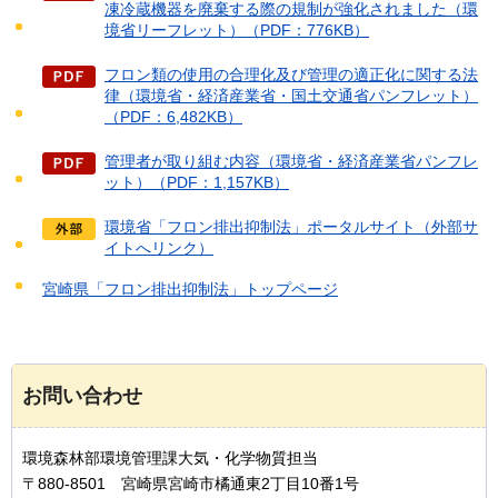
凍冷蔵機器を廃棄する際の規制が強化されました（環
境省リーフレット）（PDF：776KB）
フロン類の使用の合理化及び管理の適正化に関する法
律（環境省・経済産業省・国土交通省パンフレット）
（PDF：6,482KB）
管理者が取り組む内容（環境省・経済産業省パンフレ
ット）（PDF：1,157KB）
環境省「フロン排出抑制法」ポータルサイト（外部サ
イトへリンク）
宮崎県「フロン排出抑制法」トップページ
お問い合わせ
環境森林部環境管理課大気・化学物質担当
〒880-8501 宮崎県宮崎市橘通東2丁目10番1号