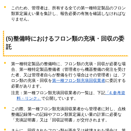
このため、管理者は、所有する全ての第一種特定製品のフロン
類算定漏えい量を集計し、報告必要の有無を確認しなければな
りません。
(5)整備時におけるフロン類の充塡・回収の委
託
第一種特定製品の整備時に、フロン類の充塡・回収が必要な場
合、第一種特定製品整備者（管理者から機器整備の発注を受け
た者、又は管理者自らが整備を行う場合はその管理者）は、フ
ロン類の充塡・回収を
第一種フロン類充塡回収業者
に委託する
必要があります。
注意：第一種フロン類充塡回収業者の一覧は、下記
「4.参考資
料・リンク」
で公開しています。
この際、第一種フロン類充塡回収業者から管理者に対し、点検
整備記録簿への記録やフロン類算定漏えい量の計算に必要な
「充塡証明書」又は「回収証明書」が交付されます。
さらに、回収されたフロン類が再生又は破壊された場合は、第