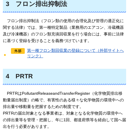
3
フロン排出抑制法
フロン排出抑制法
（フロン類の使用の合理化及び管理の適正化に
関する法律）では、第一種特定製品（業務用のエアコン、冷蔵機器
及び冷凍機器）のフロン類充塡回収業を行う場合には、事前に法律
に基づく登録を受けることを義務づけています。
第一種フロン類回収業の登録について（外部サイトへ
リンク）
4
PRTR
PRTRは
PollutantReleaseandTransferRegister（化学物質排出移
動量届出制度）の略で、有害性のある様々な化学物質の環境中への
排出量や移動量を把握するための制度です。
PRTRの届出対象となる事業者は、対象となる化学物質の環境中へ
の排出量等を管理・把握し、年に1回、都道府県等を経由して国へ届
出を行う必要があります。