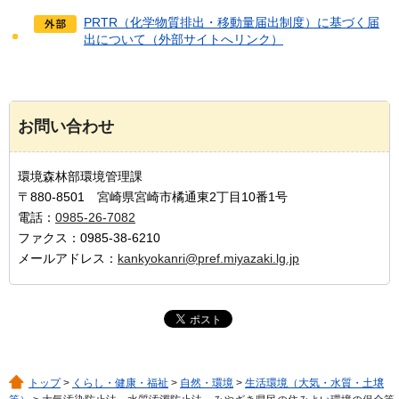
PRTR（化学物質排出・移動量届出制度）に基づく届
出について（外部サイトへリンク）
お問い合わせ
環境森林部環境管理課
〒880-8501 宮崎県宮崎市橘通東2丁目10番1号
電話：
0985-26-7082
ファクス：0985-38-6210
メールアドレス：
kankyokanri@pref.miyazaki.lg.jp
トップ
>
くらし・健康・福祉
>
自然・環境
>
生活環境（大気・水質・土壌