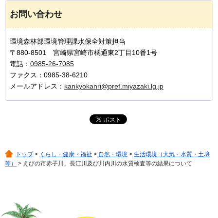
お問い合わせ
環境森林部環境管理課水保全対策担当
〒880-8501 宮崎県宮崎市橘通東2丁目10番1号
電話：
0985-26-7085
ファクス：0985-38-6210
メールアドレス：
kankyokanri@pref.miyazaki.lg.jp
トップ
>
くらし・健康・福祉
>
自然・環境
>
生活環境（大気・水質・土壌
等）
> えびの市赤子川、長江川及び川内川の水質検査等の結果について