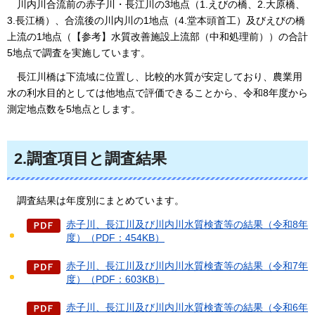
川内川合流前の赤子川・長江川の3地点（1.えびの橋、2.大原橋、
3.長江橋）、合流後の川内川の1地点（4.堂本頭首工）及びえびの橋
上流の1地点（【参考】水質改善施設上流部（中和処理前））の合計
5地点で調査を実施しています。
長江川橋は下流域に位置し、比較的水質が安定しており、農業用
水の利水目的としては他地点で評価できることから、令和8年度から
測定地点数を5地点とします。
2.調査項目と調査結果
調査結果
は年度別にまとめています。
赤子川、長江川及び川内川水質検査等の結果（令和8年
度）（PDF：454KB）
赤子川、長江川及び川内川水質検査等の結果（令和7年
度）（PDF：603KB）
赤子川、長江川及び川内川水質検査等の結果（令和6年