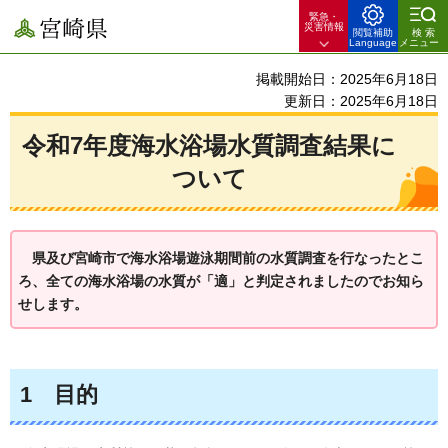
緊急・
宮崎県
災害情報
閲覧補助
検索
Language
メニュー
掲載開始日：2025年6月18日
更新日：2025年6月18日
令和7年度海水浴場水質調査結果に
ついて
県
及び宮崎市で海水浴場遊泳期間前の水質調査を行なったとこ
ろ、全ての海水浴場の水質が「適」と判定されましたのでお知ら
せします。
1
目的