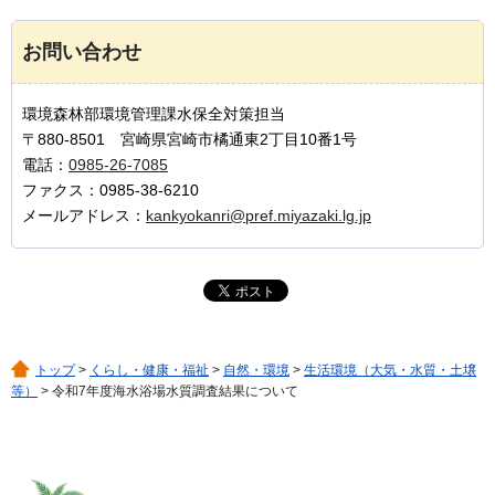
お問い合わせ
環境森林部環境管理課水保全対策担当
〒880-8501 宮崎県宮崎市橘通東2丁目10番1号
電話：
0985-26-7085
ファクス：0985-38-6210
メールアドレス：
kankyokanri@pref.miyazaki.lg.jp
トップ
>
くらし・健康・福祉
>
自然・環境
>
生活環境（大気・水質・土壌
等）
> 令和7年度海水浴場水質調査結果について