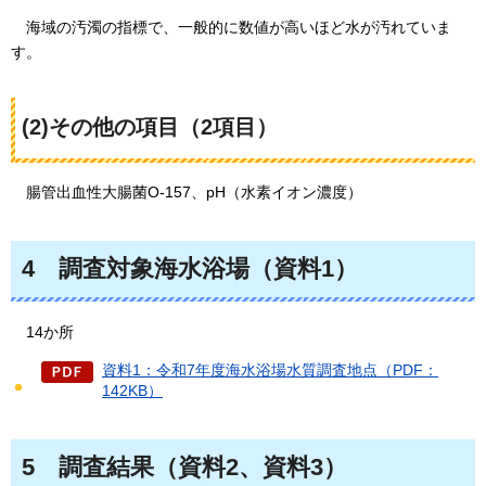
海域の
汚濁の指標で、一般的に数値が高いほど水が汚れていま
す。
(2)その他の項目（2項目）
腸管出血性大腸菌O-157、pH（水素イオン濃度）
4
調査対象
海水浴場（資料1）
14か所
資料1：令和7年度海水浴場水質調査地点（PDF：
142KB）
5
調査結果
（資料2、資料3）