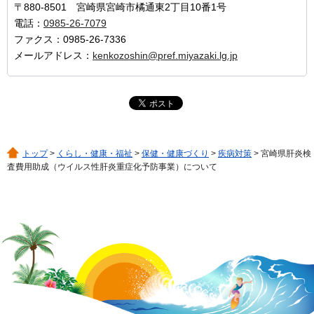
〒880-8501 宮崎県宮崎市橘通東2丁目10番1号
電話：
0985-26-7079
ファクス：0985-26-7336
メールアドレス：
kenkozoshin@pref.miyazaki.lg.jp
トップ
>
くらし・健康・福祉
>
保健・健康づくり
>
疾病対策
> 宮崎県肝炎検
査費用助成（ウイルス性肝炎重症化予防事業）について