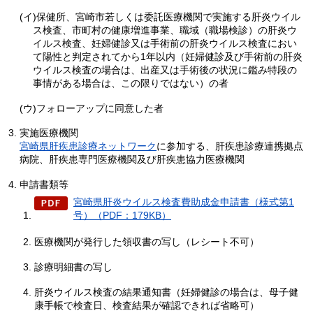
(イ)保健所、宮崎市若しくは委託医療機関で実施する肝炎ウイル
ス検査、市町村の健康増進事業、職域（職場検診）の肝炎ウ
イルス検査、妊婦健診又は手術前の肝炎ウイルス検査におい
て陽性と判定されてから1年以内（妊婦健診及び手術前の肝炎
ウイルス検査の場合は、出産又は手術後の状況に鑑み特段の
事情がある場合は、この限りではない）の者
(ウ)フォローアップに同意した者
実施医療機関
宮崎県肝疾患診療ネットワーク
に参加する、肝疾患診療連携拠点
病院、肝疾患専門医療機関及び肝疾患協力医療機関
申請書類等
宮崎県肝炎ウイルス検査費助成金申請書（様式第1
号）（PDF：179KB）
医療機関が発行した領収書の写し（レシート不可）
診療明細書の写し
肝炎ウイルス検査の結果通知書（妊婦健診の場合は、母子健
康手帳で検査日、検査結果が確認できれば省略可）