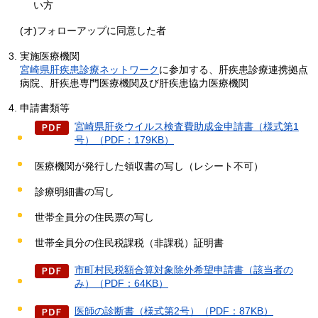
い方
(オ)フォローアップに同意した者
実施医療機関
宮崎県肝疾患診療ネットワーク
に参加する、肝疾患診療連携拠点
病院、肝疾患専門医療機関及び肝疾患協力医療機関
申請書類等
宮崎県肝炎ウイルス検査費助成金申請書（様式第1
号）（PDF：179KB）
医療機関が発行した領収書の写し（レシート不可）
診療明細書の写し
世帯全員分の住民票の写し
世帯全員分の住民税課税（非課税）証明書
市町村民税額合算対象除外希望申請書（該当者の
み）（PDF：64KB）
医師の診断書（様式第2号）（PDF：87KB）