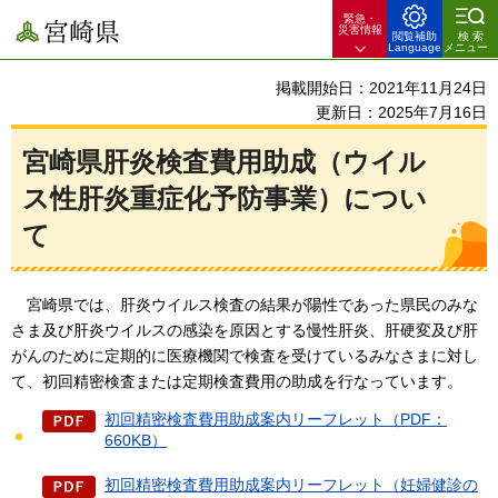
緊急・
宮崎県
災害情報
閲覧補助
検索
Language
メニュー
掲載開始日：2021年11月24日
更新日：2025年7月16日
宮崎県肝炎検査費用助成（ウイル
ス性肝炎重症化予防事業）につい
て
宮崎県では、
肝炎ウイルス検査の結果が陽性であった県民のみな
さま及び肝炎ウイルスの感染を原因とする慢性肝炎、肝硬変及び肝
がんのために定期的に医療機関で検査を受けているみなさまに対し
て、初回精密検査または定期検査費用の助成を行なっています。
初回精密検査費用助成案内リーフレット（PDF：
660KB）
初回精密検査費用助成案内リーフレット（妊婦健診の