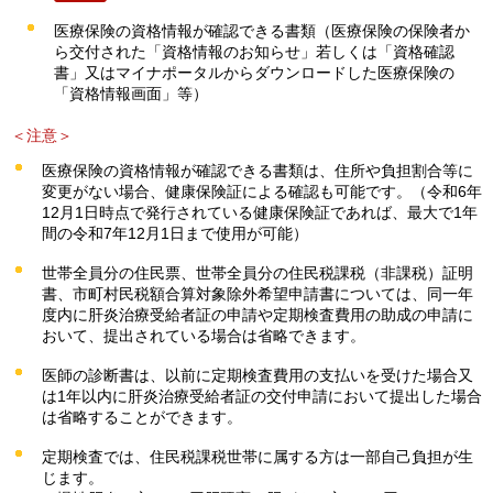
医療保険の資格情報が確認できる書類（医療保険の保険者か
ら交付された「資格情報のお知らせ」若しくは「資格確認
書」又はマイナポータルからダウンロードした医療保険の
「資格情報画面」等）
＜注意＞
医療保険の資格情報が確認できる書類は、住所や負担割合等に
変更がない場合、健康保険証による確認も可能です。（令和6年
12月1日時点で発行されている健康保険証であれば、最大で1年
間の令和7年12月1日まで使用が可能）
世帯全員分の住民票、世帯全員分の住民税課税（非課税）証明
書、市町村民税額合算対象除外希望申請書については、同一年
度内に肝炎治療受給者証の申請や定期検査費用の助成の申請に
おいて、提出されている場合は省略できます。
医師の診断書は、以前に定期検査費用の支払いを受けた場合又
は1年以内に肝炎治療受給者証の交付申請において提出した場合
は省略することができます。
定期検査では、住民税課税世帯に属する方は一部自己負担が生
じます。