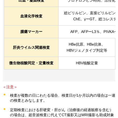
出血・凝固検査
プロトロンビン時間、活性化
総ビリルビン、直接ビリルビン、
血液化学検査
ChE、γーGT、総コレステ
腫瘍マーカー
AFP、AFPーL3％、PIVKA
HBe抗原、HBe抗体、
肝炎ウイルス関連検査
HBVジェノタイプ判定等
微生物核酸同定・定量検査
HBV核酸定量
＜注意＞
検査が複数の日にわたる場合、検査日が1か月以内の場合は一連
の検査とみなします。
定期検査における肝硬変・肝がん（治療後の経過観察を含む）
の場合は、超音波検査に代えてCT撮影又はMRI撮影も助成対象