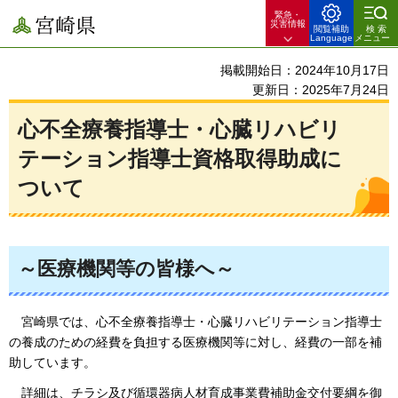
緊急・
宮崎県
災害情報
閲覧補助
検索
Language
メニュー
掲載開始日：2024年10月17日
更新日：2025年7月24日
心不全療養指導士・心臓リハビリ
テーション指導士資格取得助成に
ついて
～医療機関等の皆様へ～
宮崎
県では、心不全療養指導士・心臓リハビリテーション指導士
の養成のための経費を負担する医療機関等に対し、経費の一部を補
助しています。
詳細
は、チラシ及び循環器病人材育成事業費補助金交付要綱を御