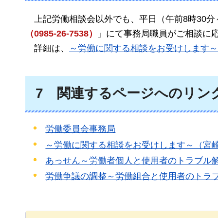
上記
労働相談会以外でも、平日（午前8時30分
（0985-26-7538）
」にて事務局職員がご相談に
詳細
は、
～労働に関する相談をお受けします～
7
関連
するページへのリン
労働委員会事務局
～労働に関する相談をお受けします～（宮
あっせん～労働者個人と使用者のトラブル
労働争議の調整～労働組合と使用者のトラ