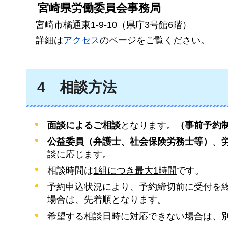
宮崎
県労働委員会事務局
宮崎
市橘通東1-9-10（県庁3号館6階）
詳細
は
アクセス
のページをご覧ください。
4
相談
方法
面談によるご相談
となります。
（事前予約
公益委員（弁護士、社会保険労務士等）
、
談に応じます。
相談時間は
1組につき最大1時間
です。
予約申込状況により、予約締切前に受付を
場合は、先着順となります。
希望する相談日時に対応できない場合は、