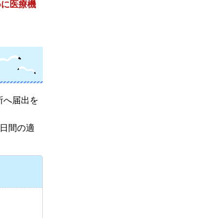
めに医療機
所へ届出を
5日間の適